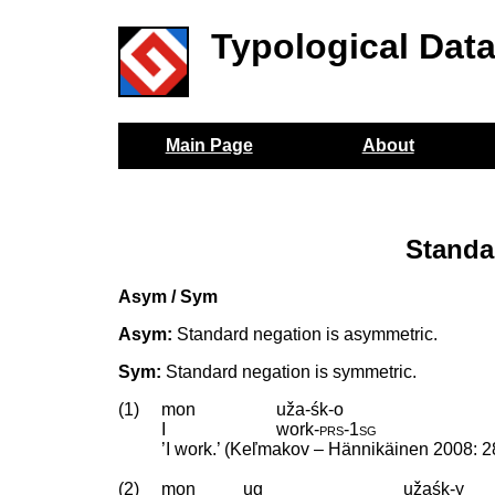
Typological Dat
Main Page
About
Standa
Asym / Sym
Asym:
Standard negation is asymmetric.
Sym:
Standard negation is symmetric.
(1)
mon
uža-śk-o
I
work
‑
prs
‑
1sg
’I work.’ (Keľmakov – Hännikäinen 2008: 2
(2)
mon
ug
užaśk-y