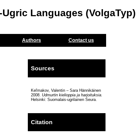
o-Ugric Languages (VolgaTyp)
Authors
Contact us
Sources
Keľmakov, Valentin – Sara Hännikäinen
2008.
Udmurtin kielioppia ja harjoituksia.
Helsinki: Suomalais-ugrilainen Seura.
Citation