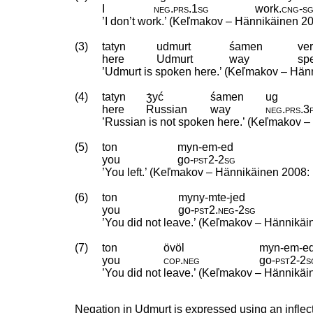
I
neg
.
prs
.
1sg
work
.
cng
‑
s
’I don’t work.’ (Keľmakov – Hännikäinen 20
(3)
tatyn
udmurt
śamen
ver
here
Udmurt
way
sp
’Udmurt is spoken here.’ (Keľmakov – Hän
(4)
tatyn
ʒ́уć
śamen
ug
here
Russian
way
neg
.
prs
.
3
’Russian is not spoken here.’ (Keľmakov 
(5)
ton
myn-em-ed
you
go
‑
pst2
‑
2sg
’You left.’ (Keľmakov – Hännikäinen 2008:
(6)
ton
myny-mte-jed
you
go
‑
pst2
.
neg
‑
2sg
’You did not leave.’ (Keľmakov – Hännikäi
(7)
ton
övöl
myn-em-e
you
cop
.
neg
go
‑
pst2
‑
2s
’You did not leave.’ (Keľmakov – Hännikäi
Negation in Udmurt is expressed using an inflecte