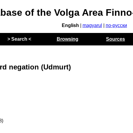
abase of the Volga Area Finn
English
|
magyarul
|
по-русски
> Search <
Browsing
Sources
rd negation (Udmurt)
8)