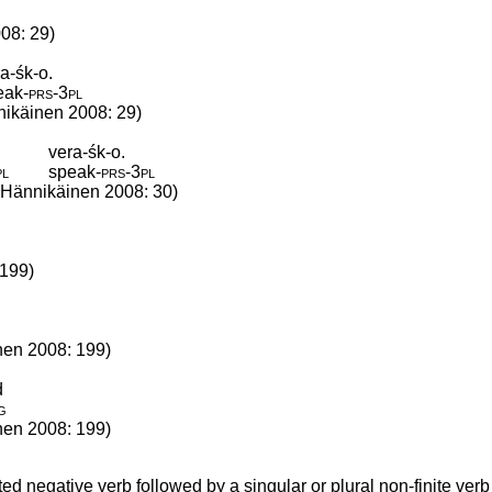
g
08: 29)
a-śk-o.
eak
‑
prs
‑
3pl
nikäinen 2008: 29)
vera-śk-o.
pl
speak
‑
prs
‑
3pl
– Hännikäinen 2008: 30)
 199)
nen 2008: 199)
d
g
nen 2008: 199)
d negative verb followed by a singular or plural non-finite verb