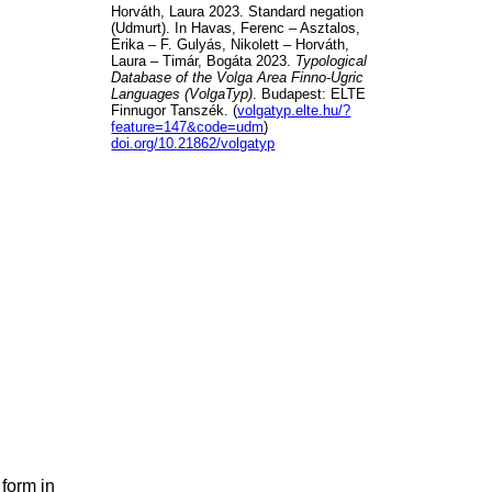
Horváth, Laura 2023. Standard negation
(Udmurt). In Havas, Ferenc – Asztalos,
Erika – F. Gulyás, Nikolett – Horváth,
Laura – Timár, Bogáta 2023.
Typological
Database of the Volga Area Finno-Ugric
Languages (VolgaTyp)
. Budapest: ELTE
Finnugor Tanszék. (
volgatyp.elte.hu/?
feature=147&code=udm
)
doi.org/10.21862/volgatyp
 form in