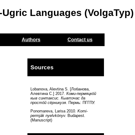
o-Ugric Languages (VolgaTyp)
Authors
Contact us
Sources
Lobanova, Alevtina S. [Лобанова,
Алевтина С.] 2017.
Коми-пермяцкöй
кыв синтаксис. Кывтэчас да
простöй сёрникузя.
Пермь: ПГГПУ.
Ponomareva, Larisa 2010.
Komi-
permják nyelvkönyv.
Budapest.
(Manuscript)