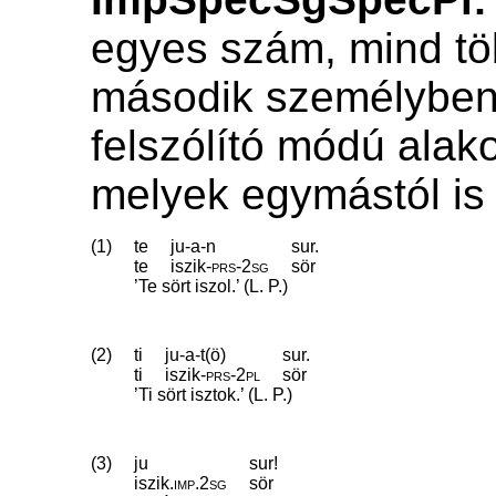
egyes szám, mind t
második személyben 
felszólító módú alak
melyek egymástól is
(1)
te
ju-a-n
sur.
te
iszik
‑
prs
‑
2sg
sör
’Te sört iszol.’ (L. P.)
(2)
ti
ju-a-t(ö)
sur.
ti
iszik
‑
prs
‑
2pl
sör
’Ti sört isztok.’ (L. P.)
(3)
ju
sur!
iszik
.
imp
.
2sg
sör