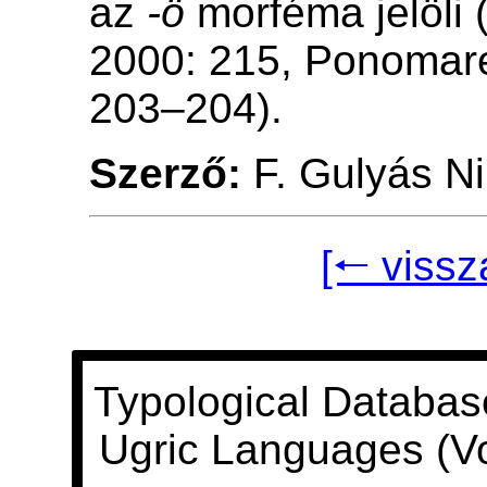
az
-ö
morféma jelöli 
2000: 215, Ponomar
203–204).
Szerző:
F. Gulyás Ni
[🠐 vissz
Typological Databas
Ugric Languages (V