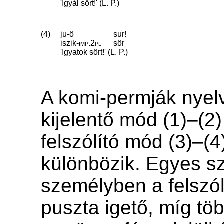
'Igyál sört!' (L. P.)
(4)
ju-ö
sur!
iszik
‑
imp
.
2pl
sör
'Igyatok sört!' (L. P.)
A komi-permják nyel
kijelentő mód (1)–(2)
felszólító mód (3)–(4
különbözik. Egyes 
személyben a felszól
puszta igető, míg t