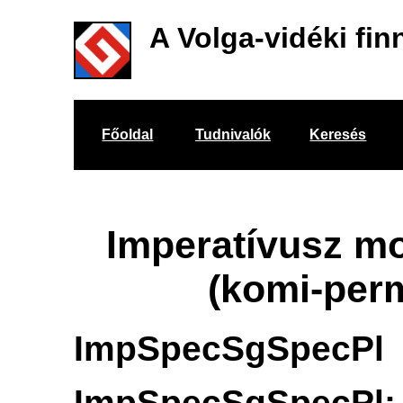
A Volga-vidéki fin
Főoldal
Tudnivalók
Keresés
Imperatívusz mo
(komi-per
ImpSpecSgSpecPl
ImpSpecSgSpecPl: