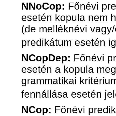
NNoCop:
Főnévi pr
esetén kopula nem h
(de melléknévi vagy/
predikátum esetén i
NCopDep:
Főnévi p
esetén a kopula meg
grammatikai kritériu
fennállása esetén je
NCop:
Főnévi predi