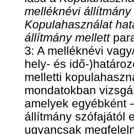
melléknévi állítmány 
Kopulahasználat hat
állítmány mellett
para
3: A melléknévi vagy/
hely- és idő-)határo
melletti kopulahaszn
mondatokban vizsgá
amelyek egyébként –
állítmány szófajától 
ugyancsak megfeleln