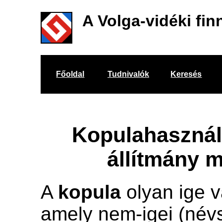
A Volga-vidéki fin
Főoldal
Tudnivalók
Keresés
Kopulahasznál
állítmány m
A
kopula
olyan ige v
amely nem-igei (névs