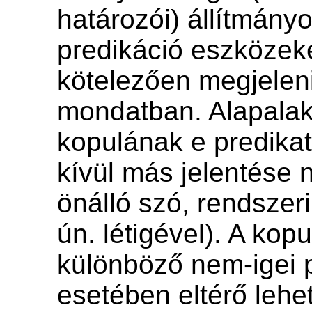
határozói) állítmány
predikáció eszközek
kötelezően megjelen
mondatban. Alapalak
kopulának e predikat
kívül más jelentése 
önálló szó, rendszer
ún. létigével). A kop
különböző nem-igei 
esetében eltérő lehe