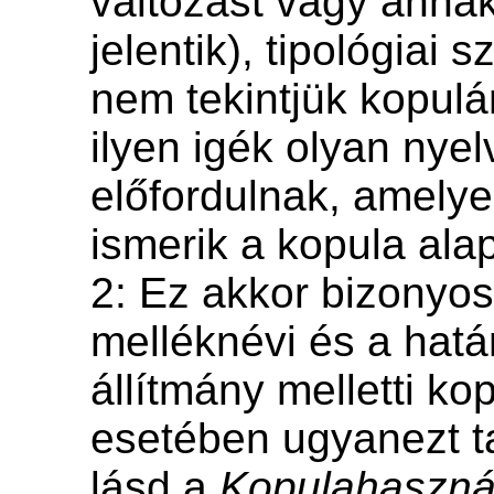
változást vagy anna
jelentik), tipológiai
nem tekintjük kopulá
ilyen igék olyan nye
előfordulnak, amely
ismerik a kopula alap
2: Ez akkor bizonyos
melléknévi és a hatá
állítmány melletti k
esetében ugyanezt ta
lásd a
Kopulahaszná