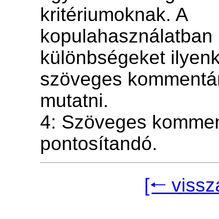
kritériumoknak. A
kopulahasználatban
különbségeket ilyenk
szöveges kommentár
mutatni.
4: Szöveges komme
pontosítandó.
[🠐 vissz