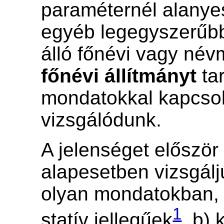
paraméternél alanye
egyéb legegyszerűb
álló főnévi vagy név
főnévi állítmányt
ta
mondatokkal kapcso
vizsgálódunk.
A jelenséget először 
alapesetben vizsgálj
olyan mondatokban, 
1
statív jellegűek
, b) 