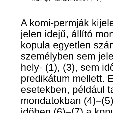
A komi-permják kijel
jelen idejű, állító m
kopula egyetlen sz
személyben sem jel
hely- (1), (3), sem id
predikátum mellett. E
esetekben, például 
mondatokban (4)–(5)
időben (6)–(7) a kop