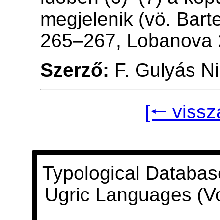
megjelenik (vö. Bart
265–267, Lobanova 
Szerző:
F. Gulyás Ni
[🠐 vissz
Typological Databas
Ugric Languages (V