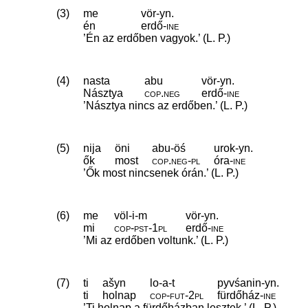
(3)
me
vör-yn.
én
erdő
‑
ine
’Én az erdőben vagyok.’ (L. P.)
(4)
nasta
abu
vör-yn.
Násztya
cop
.
neg
erdő
‑
ine
’Násztya nincs az erdőben.’ (L. P.)
(5)
nija
öni
abu-öś
urok-yn.
ők
most
cop
.
neg
‑
pl
óra
‑
ine
’Ők most nincsenek órán.’ (L. P.)
(6)
me
völ-i-m
vör-yn.
mi
cop
‑
pst
‑
1pl
erdő
‑
ine
’Mi az erdőben voltunk.’ (L. P.)
(7)
ti
ašyn
lo-a-t
pyvśanin-yn.
ti
holnap
cop
‑
fut
‑
2pl
fürdőház
‑
ine
’Ti holnap a fürdőházban lesztek.’ (L. P.)