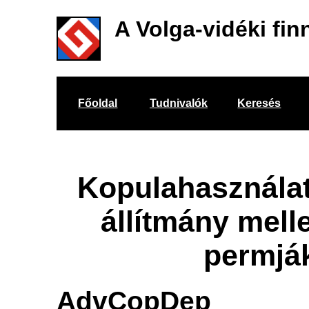
A Volga-vidéki fin
Főoldal
Tudnivalók
Keresés
Kopulahasználat
állítmány melle
permjá
AdvCopDep