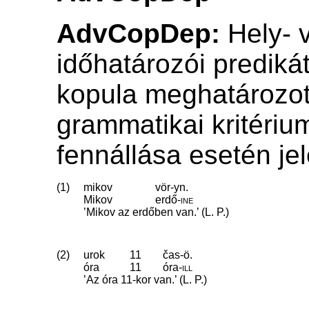
AdvCopDep:
Hely- 
időhatározói prediká
kopula meghatározot
grammatikai kritériu
fennállása esetén je
(1)
mikov
vör-yn.
Mikov
erdő
‑
ine
’Mikov az erdőben van.’ (L. P.)
(2)
urok
11
čas-ö.
óra
11
óra
‑
ill
’Az óra 11-kor van.’ (L. P.)