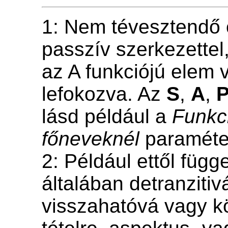
1: Nem tévesztendő 
passzív szerkezette
az A funkciójú elem 
lefokozva. Az
S
,
A
,
lásd például a
Funkci
főneveknél
paraméter
2: Például ettől függe
általában detranzitiv
visszahatóvá vagy k