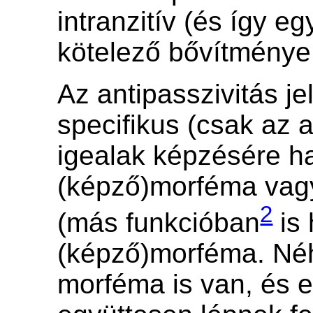
intranzitív (és így eg
kötelező bővítmény
Az antipasszivitás jel
specifikus (csak az 
igealak képzésére h
(képző)morféma vagy
2
(más funkcióban
is 
(képző)morféma. Néh
morféma is van, és 