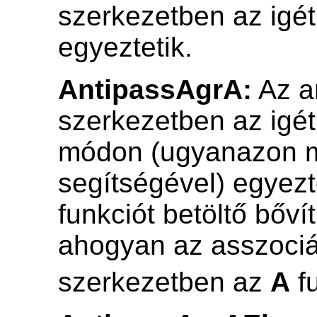
szerkezetben az igé
egyeztetik.
AntipassAgrA:
Az a
szerkezetben az igé
módon (ugyanazon 
segítségével) egyezt
funkciót betöltő bőv
ahogyan az asszociál
szerkezetben az
A
fu