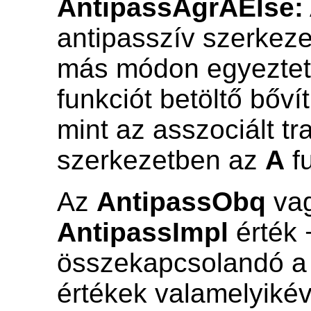
AntipassAgrAElse:
antipasszív szerkeze
más módon egyezteti
funkciót betöltő bőv
mint az asszociált tra
szerkezetben az
A
fu
Az
AntipassObq
va
AntipassImpl
érték +
összekapcsolandó a 
értékek valamelyikév