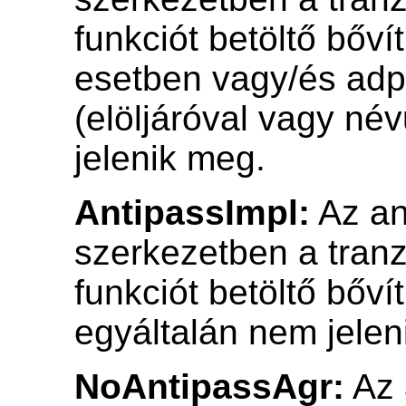
funkciót betöltő bőv
esetben vagy/és adp
(elöljáróval vagy név
jelenik meg.
AntipassImpl:
Az an
szerkezetben a tranz
funkciót betöltő bőv
egyáltalán nem jelen
NoAntipassAgr:
Az 