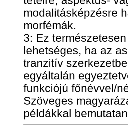
tételre, aspektus- va
modalitásképzésre h
morfémák.
3: Ez természetesen
lehetséges, ha az as
tranzitív szerkezetbe
egyáltalán egyeztet
funkciójú főnévvel/n
Szöveges magyarázat
példákkal bemutatan