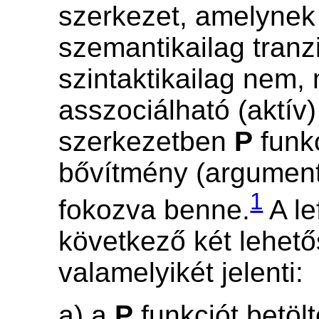
szerkezet, amelynek 
szemantikailag tranzi
szintaktikailag nem, 
asszociálható (aktív) 
szerkezetben
P
funkc
bővítmény (argument
1
fokozva benne.
A le
következő két lehet
valamelyikét jelenti:
a) a
P
funkciót betöl