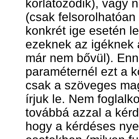
korlátozódik), vagy 
(csak felsorolhatóa
konkrét ige esetén l
ezeknek az igéknek 
már nem bővül). Enn
paraméternél ezt a 
csak a szöveges ma
írjuk le. Nem foglalko
továbbá azzal a kér
hogy a kérdéses nye