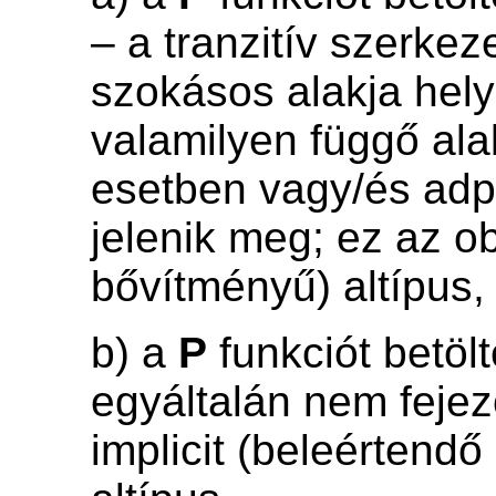
– a tranzitív szerkez
szokásos alakja hely
valamilyen függő al
esetben vagy/és adp
jelenik meg; ez az o
bővítményű) altípus,
b) a
P
funkciót betöl
egyáltalán nem fejez
implicit (beleértend