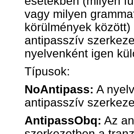
esetekben (milyen fu
vagy milyen grammat
körülmények között)
antipasszív szerkeze
nyelvenként igen kül
Típusok:
NoAntipass:
A nyel
antipasszív szerkeze
AntipassObq:
Az an
szerkezetben a tranz