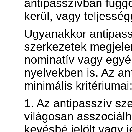
antipasszívban függ
kerül, vagy teljessé
Ugyanakkor antipass
szerkezetek megjel
nominatív vagy egyé
nyelvekben is. Az an
minimális kritériumai
1. Az antipasszív sz
világosan asszociál
kevésbé jelölt vagy j