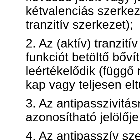
kétvalenciás szerkeze
tranzitív szerkezet);
2. Az (aktív) tranzit
funkciót betöltő bőv
leértékelődik (függő
kap vagy teljesen elt
3. Az antipasszivitá
azonosítható jelölője
4. Az antipasszív sz