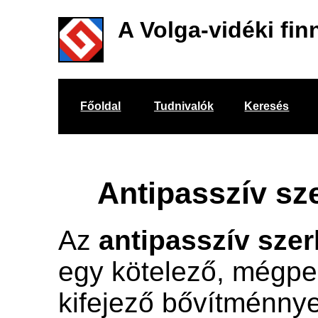
A Volga-vidéki fin
Főoldal
Tudnivalók
Keresés
Antipasszív sz
Az
antipasszív szer
egy kötelező, mégpe
kifejező bővítménnyel