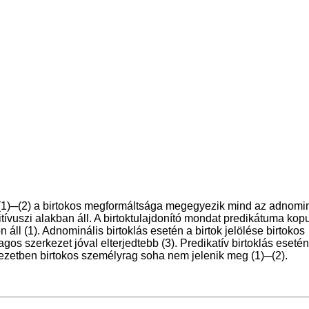
 (1)─(2) a birtokos megformáltsága megegyezik mind az adnomin
nitívuszi alakban áll. A birtoktulajdonító mondat predikátuma kopu
áll (1). Adnominális birtoklás esetén a birtok jelölése birtokos
os szerkezet jóval elterjedtebb (3). Predikatív birtoklás esetén
erkezetben birtokos személyrag soha nem jelenik meg (1)─(2).