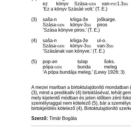
ez
könyv
Szása
‑
gen
van
‑
pst1
.
3sg
’Ez a könyv Szásáé volt.’ (T. E.)
(3)
saša-n
kńiga-že
joškarge.
Szása
‑
gen
könyv
‑
3sg
piros
’Szása könyve piros.’ (T. E.)
(4)
saša-n
kńiga-že
ul-o.
Szása
‑
gen
könyv
‑
3sg
van
‑
3sg
’Szásának van könyve.’ (T. E.)
(5)
pop-ən
tuləp
šoks.
pópa
‑
gen
bunda
meleg
‘A pópa bundája meleg.’ (Lewy 1926: 3)
A mezei mariban a birtoktulajdonító mondatban
(3), mind a predikatív (4) birtokláséval, tehát ge
mely kijelentő módban és jelen időben zéró fokon 
személyraggal nem kötelező (5), bár a személyrag
birtokjelölés kötelező (4). Birtoktulajdonító sz
Szerző:
Timár Bogáta