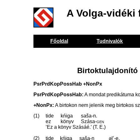
A Volga-vidéki 
Főoldal
Tudnivalók
Birtoktulajdonító
PsrPrdKopPossHab +NonPx
PsrPrdKopPossHab:
A mondat predikátuma kop
+NonPx:
A birtokon nem jelenik meg birtokos s
(1)
tide
kńiga
saša-n.
ez
könyv
Szása
‑
gen
’Ez a könyv Szásáé.’ (T. E.)
(2)
tide
kńiga
saša-n
əl’-e.