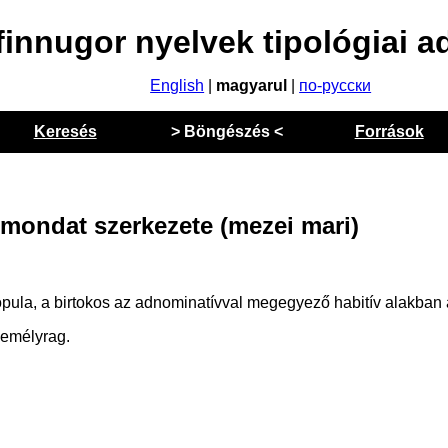
finnugor nyelvek tipológiai a
English
|
magyarul
|
по-русски
Keresés
> Böngészés <
Források
 mondat szerkezete (mezei mari)
ula, a birtokos az adnominatívval megegyező habitív alakban á
zemélyrag.