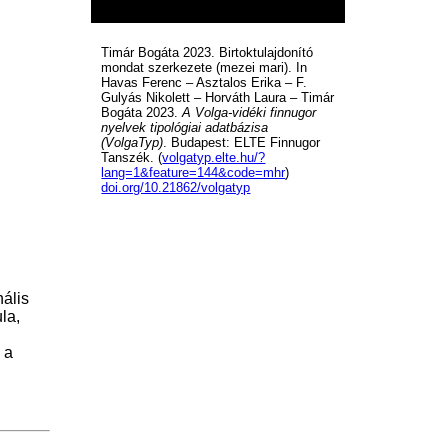
Timár Bogáta 2023. Birtoktulajdonító
mondat szerkezete (mezei mari). In
Havas Ferenc – Asztalos Erika – F.
Gulyás Nikolett – Horváth Laura – Timár
Bogáta 2023.
A Volga-vidéki finnugor
nyelvek tipológiai adatbázisa
(VolgaTyp)
. Budapest: ELTE Finnugor
Tanszék. (
volgatyp.elte.hu/?
lang=1&feature=144&code=mhr
)
doi.org/10.21862/volgatyp
ális
la,
 a