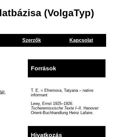
datbázisa (VolgaTyp)
Szerzők
Kapcsolat
Források
T. E. = Efremova, Tatyana – native
ll.
informant
Lewy, Ernst 1925–1926.
Tscheremissische Texte I–II.
Hanover:
Orient-Buchhandlung Heinz Lafaire.
Hivatkozás