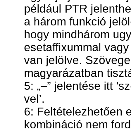
például PTR jelenthe
a három funkció jelöl
hogy mindhárom ugy
esetaffixummal vagy
van jelölve. Szöveg
magyarázatban tiszt
5: „–” jelentése itt ’
vel’.
6: Feltételezhetően 
kombináció nem fordu