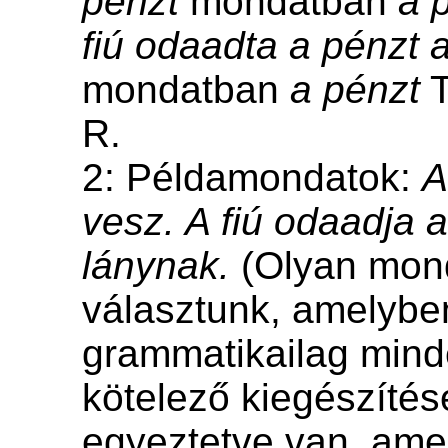
pénzt
mondatban
a 
fiú odaadta a pénzt 
mondatban
a pénzt
T
R.
2: Példamondatok:
A
vesz. A fiú odaadja a
lánynak.
(Olyan mon
választunk, amelybe
grammatikailag mind
kötelező kiegészítés
egyeztetve van, amel