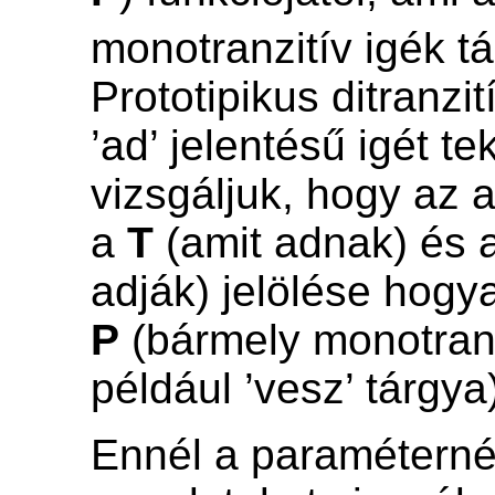
monotranzitív igék t
Prototipikus ditranzi
’ad’ jelentésű igét te
vizsgáljuk, hogy az 
a
T
(amit adnak) és 
adják) jelölése hogy
P
(bármely monotranz
például ’vesz’ tárgya
Ennél a paraméterné