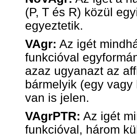
(P, T és R) közül eg
egyeztetik.
VAgr:
Az igét mindh
funkcióval egyformán
azaz ugyanazt az aff
bármelyik (egy vagy 
van is jelen.
VAgrPTR:
Az igét m
funkcióval, három k