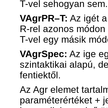
T-vel sehogyan sem.
VAgrPR–T:
Az igét a
R-rel azonos módon 
T-vel egy másik mód
VAgrSpec:
Az ige e
szintaktikai alapú, de
fentiektől.
Az Agr elemet tarta
paraméterértéket + je