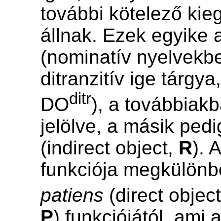
további kötelező kie
állnak. Ezek egyike
(nominatív nyelvekb
ditranzitív ige tárgya,
ditr
DO
), a továbbiak
jelölve, a másik ped
(indirect object,
R
). 
funkciója megkülönb
patiens
(direct objec
P
) funkciójától, ami 