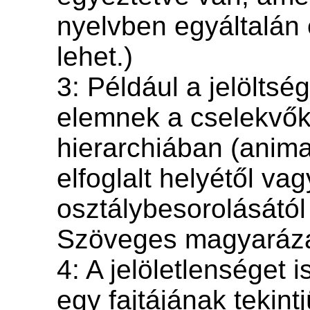
nyelvben egyáltalán
lehet.)
3: Például a jelöltsé
elemnek a cselekvő
hierarchiában (anima
elfoglalt helyétől vag
osztálybesorolásától
Szöveges magyaráza
4: A jelöletlenséget i
egy fajtájának tekintj