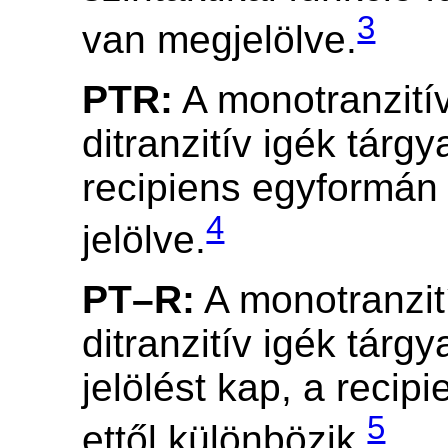
3
van megjelölve.
PTR:
A monotranzití
ditranzitív igék tárg
recipiens egyformán
4
jelölve.
PT–R:
A monotranzit
ditranzitív igék tárg
jelölést kap, a recipi
5
ettől különbözik.