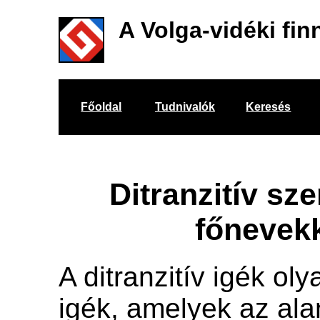
A Volga-vidéki fin
Főoldal
Tudnivalók
Keresés
Ditranzitív sz
főnevek
A ditranzitív igék oly
igék, amelyek az ala