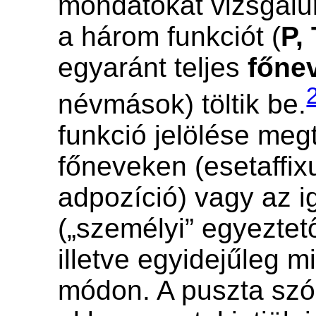
mondatokat vizsgálu
a három funkciót (
P,
egyaránt teljes
főne
névmások) töltik be.
funkció jelölése meg
főneveken (esetaffi
adpozíció) vagy az i
(„személyi” egyeztet
illetve egyidejűleg m
módon. A puszta szór