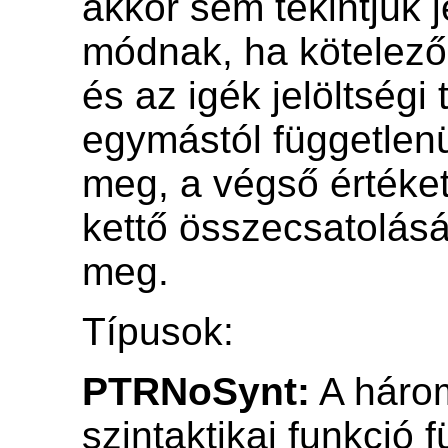
akkor sem tekintjük j
módnak, ha kötelező
és az igék jelöltségi 
egymástól függetlenül
meg, a végső értéket
kettő összecsatolásá
meg.
Típusok:
PTRNoSynt:
A háro
szintaktikai funkció