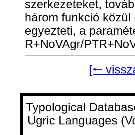
szerkezeteket, továb
három funkció közül
egyezteti, a paramét
R+NoVAgr/PTR+NoV
[🠐 vissz
Typological Databas
Ugric Languages (V