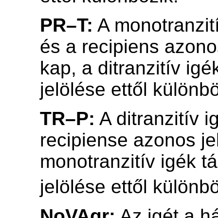
PR–T:
A monotranzití
és a recipiens azonos
kap, a ditranzitív ig
jelölése ettől különbö
TR–P:
A ditranzitív 
recipiense azonos jel
monotranzitív igék t
jelölése ettől különbö
NoVAgr:
Az igét a h