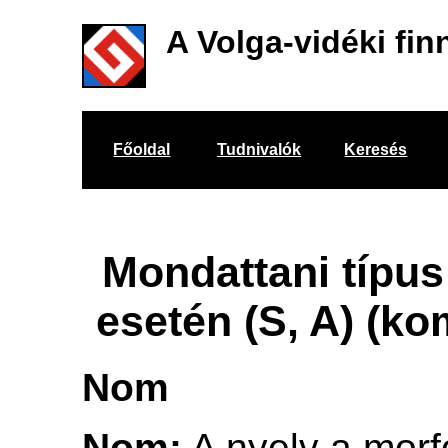
A Volga-vidéki fin
Főoldal
Tudnivalók
Keresés
Mondattani típu
esetén (S, A) (ko
Nom
Nom:
A nyelv a morfo