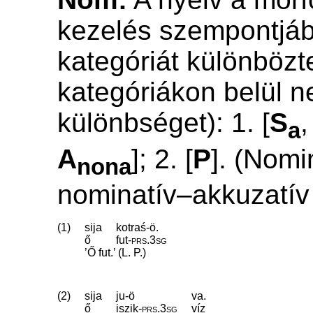
kezelés szempontjáb
kategóriát különbözt
kategóriákon belül 
különbséget): 1. [
S
a
A
]; 2. [
P
]. (Nomi
nona
nominatív–akkuzatív 
(1)
sija
kotraś-ö.
ő
fut
‑
prs
.
3sg
’Ő fut.’ (L. P.)
(2)
sija
ju-ö
va.
ő
iszik
‑
prs
.
3sg
víz