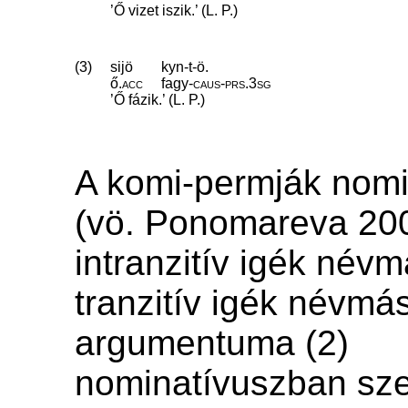
’Ő vizet iszik.’ (L. P.)
(3)
sijö
kyn-t-ö.
ő
.
acc
fagy
‑
caus
‑
prs
.
3sg
’Ő fázik.’ (L. P.)
A komi-permják nomi
(vö. Ponomareva 200
intranzitív igék névm
tranzitív igék névmás
argumentuma (2)
nominatívuszban sze