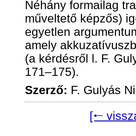
Néhány formailag tran
műveltető képzős) ig
egyetlen argumentum
amely akkuzatívuszb
(a kérdésről l. F. Gu
171–175).
Szerző:
F. Gulyás Ni
[🠐 vissz