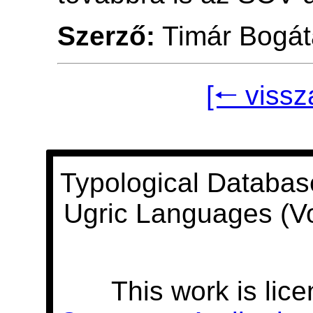
Szerző:
Timár Bogát
[🠐 vissz
Typological Databas
Ugric Languages (V
This work is lic