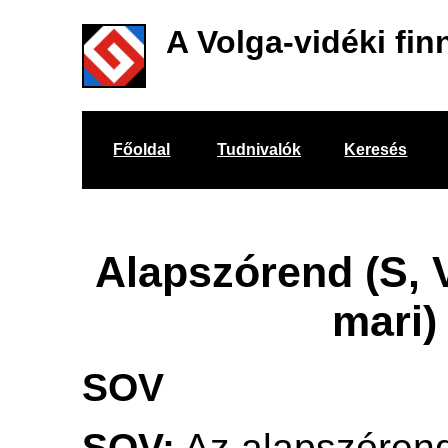
A Volga-vidéki fin
Főoldal
Tudnivalók
Keresés
Alapszórend (S, V
mari)
SOV
SOV:
Az alapszóren