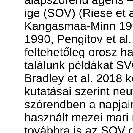
ige (SOV) (Riese et a
Kangasmaa-Minn 199
1990, Pengitov et al.
feltehetőleg orosz h
találunk példákat S
Bradley et al. 2018 
kutatásai szerint neut
szórendben a napja
használt mezei mari
továbbra is az SOV 