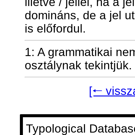
illetve / jellel, ha a je
domináns, de a jel u
is előfordul.
1: A grammatikai nem
osztálynak tekintjük.
[🠐 vissz
Typological Databas