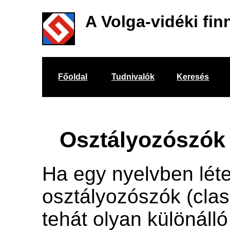
A Volga-vidéki fin
Főoldal
Tudnivalók
Keresés
Osztályozószók
Ha egy nyelvben lét
osztályozószók (class
tehát olyan különálló