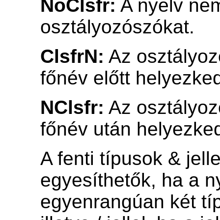
NoClsfr:
A nyelv ne
osztályozószókat.
ClsfrN:
Az osztályoz
főnév előtt helyezke
NClsfr:
Az osztályoz
főnév után helyezked
A fenti típusok & jelle
egyesíthetők, ha a n
egyenrangúan két típ