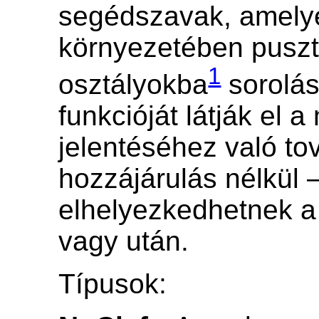
segédszavak, amely
környezetében pusz
1
osztályokba
sorolá
funkcióját látják el 
jelentéséhez való to
hozzájárulás nélkül 
elhelyezkedhetnek a 
vagy után.
Típusok: