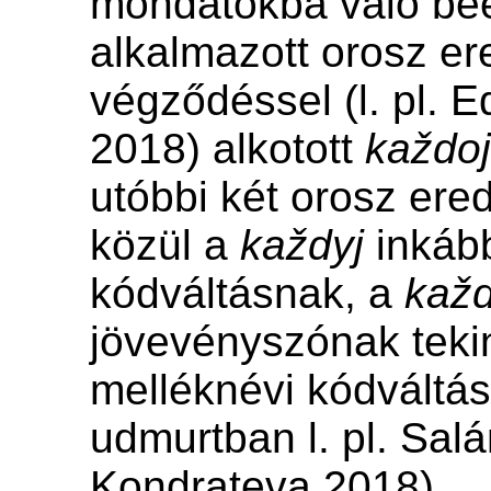
mondatokba való be
alkalmazott orosz er
végződéssel (l. pl. 
2018) alkotott
každo
utóbbi két orosz ered
közül a
každyj
inkáb
kódváltásnak, a
každ
jövevényszónak teki
melléknévi kódváltás
udmurtban l. pl. Salá
Kondrateva 2018).