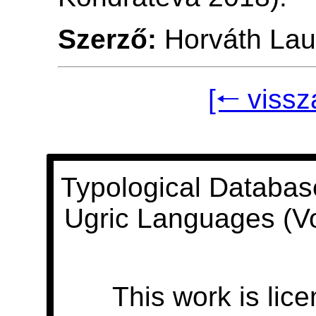
Szerző:
Horváth Lau
[🠐 vissz
Typological Databas
Ugric Languages (V
This work is lic