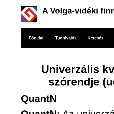
A Volga-vidéki fin
Főoldal
Tudnivalók
Keresés
Univerzális k
szórendje (
QuantN
QuantN:
Az univerzá