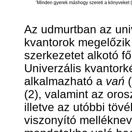
’Minden gyerek máshogy szereti a könyveket 
Az udmurtban az uni
kvantorok megelőzik
szerkezetet alkotó f
Univerzális kvantork
alkalmazható a
vań
(
(2), valamint az oro
illetve az utóbbi töv
viszonyító mellékne