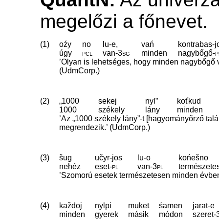
megelőzi a főnevet.
(1)
oźy
no
lu-e,
vań
kontrabas-j
úgy
pcl
van
‑
3sg
minden
nagybőgő
‑
p
’Olyan is lehetséges, hogy minden nagybőgő v
(UdmCorp.)
(2)
„1000
sekej
nyl”
koťkud
1000
székely
lány
minden
’Az „1000 székely lány”-t [hagyományőrző tal
megrendezik.’ (UdmCorp.)
(3)
šug
učyr-jos
lu-o
końešno
nehéz
eset
‑
pl
van
‑
3pl
természete
’Szomorú esetek természetesen minden évben
(4)
každoj
nylpi
muket
śamen
jarat-e
minden
gyerek
másik
módon
szeret
‑