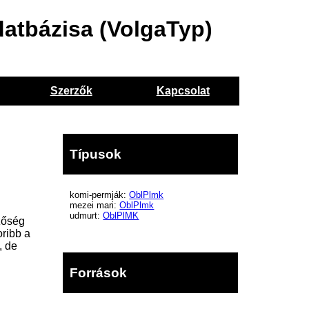
datbázisa (VolgaTyp)
Szerzők
Kapcsolat
Típusok
komi-permják:
OblPlmk
mezei mari:
OblPlmk
udmurt:
OblPlMK
ezőség
oribb a
, de
Források