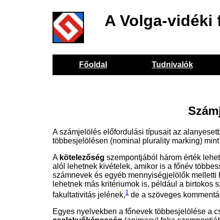
A Volga-vidéki 
Főoldal
Tudnivalók
Számj
A számjelölés előfordulási típusait az alanyese
többesjelölésen (nominal plurality marking) mint
A
kötelezőség
szempontjából három érték lehe
alól lehetnek kivételek, amikor is a főnév többe
számnevek és egyéb mennyiségjelölők melletti he
lehetnek más kritériumok is, például a birtokos 
1
fakultativitás jelének,
de a szöveges kommentárb
Egyes nyelvekben a főnevek többesjelölése a cs