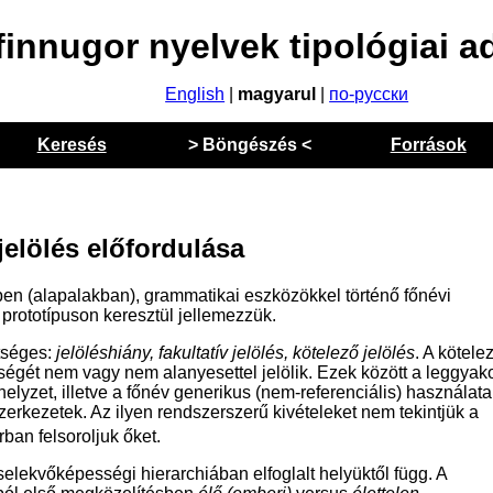
finnugor nyelvek tipológiai a
English
|
magyarul
|
по-русски
Keresés
> Böngészés <
Források
elölés előfordulása
tben (alapalakban), grammatikai eszközökkel történő főnévi
 prototípuson keresztül jellemezzük.
tséges:
jelöléshiány, fakultatív jelölés, kötelező jelölés
. A kötel
sségét nem vagy nem alanyesettel jelölik. Ezek között a leggyak
lyzet, illetve a főnév generikus (nem-referenciális) használata
szerkezetek. Az ilyen rendszerszerű kivételeket nem tekintjük a
an felsoroljuk őket.
elekvőképességi hierarchiában elfoglalt helyüktől függ. A