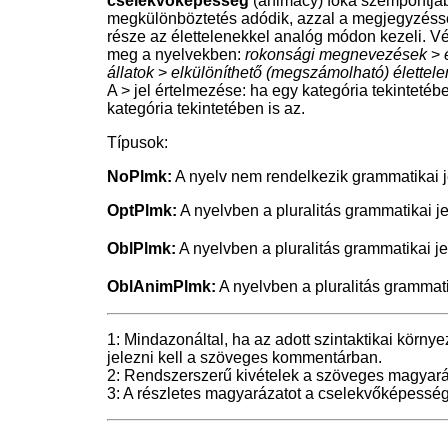
cselekvőképesség
(animacy) foka szempontjá
megkülönböztetés adódik, azzal a megjegyzésse
része az élettelenekkel analóg módon kezeli. 
meg a nyelvekben:
rokonsági megnevezések
>
állatok
>
elkülöníthető (megszámolható) élettele
A > jel értelmezése: ha egy kategória tekintetébe
kategória tekintetében is az.
Típusok:
NoPlmk:
A nyelv nem rendelkezik grammatikai 
OptPlmk:
A nyelvben a pluralitás grammatikai jel
OblPlmk:
A nyelvben a pluralitás grammatikai je
OblAnimPlmk:
A nyelvben a pluralitás grammat
1: Mindazonáltal, ha az adott szintaktikai körny
jelezni kell a szöveges kommentárban.
2: Rendszerszerű kivételek a szöveges magyar
3: A részletes magyarázatot a cselekvőképesség