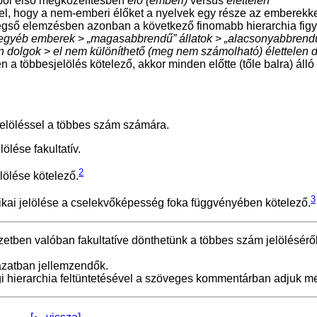
ból első megközelítésben
élő (emberi)
versus
élettelen
l, hogy a nem-emberi élőket a nyelvek egy része az emberekk
Végső elemzésben azonban a következő finomabb hierarchia figy
egyéb emberek
>
„magasabbrendű” állatok
>
„alacsonyabbrend
n dolgok
>
el nem különíthető (meg nem számolható) élettelen 
n a többesjelölés kötelező, akkor minden előtte (tőle balra) álló
jelöléssel a többes szám számára.
ölése fakultatív.
2
lölése kötelező.
3
ikai jelölése a cselekvőképesség foka függvényében kötelező.
ezetben valóban fakultatíve dönthetünk a többes szám jelöléséről
ázatban jellemzendők.
i hierarchia feltüntetésével a szöveges kommentárban adjuk m