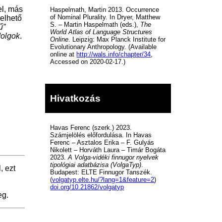
el, más
Haspelmath, Martin 2013. Occurrence
of Nominal Plurality. In Dryer, Matthew
elhető
S. – Martin Haspelmath (eds.),
The
ű”
World Atlas of Language Structures
dolgok
.
Online
. Leipzig: Max Planck Institute for
Evolutionary Anthropology. (Available
online at
http://wals.info/chapter/34
,
Accessed on 2020-02-17.)
Hivatkozás
Havas Ferenc (szerk.) 2023.
Számjelölés előfordulása. In Havas
Ferenc – Asztalos Erika – F. Gulyás
Nikolett – Horváth Laura – Timár Bogáta
2023.
A Volga-vidéki finnugor nyelvek
tipológiai adatbázisa (VolgaTyp)
.
, ezt
Budapest: ELTE Finnugor Tanszék.
(
volgatyp.elte.hu/?lang=1&feature=2
)
doi.org/10.21862/volgatyp
eg.