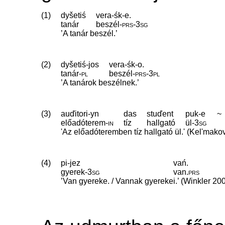
(1)
dyšetiś
vera-śk-e.
tanár
beszél
‑
prs
‑
3sg
’A tanár beszél.’
(2)
dyšetiś-jos
vera-śk-o.
tanár
‑
pl
beszél
‑
prs
‑
3pl
’A tanárok beszélnek.’
(3)
auďitori-yn
das
stuďent
puk-e
~
előadóterem
‑
in
tíz
hallgató
ül
‑
3sg
'Az előadóteremben tíz hallgató ül.' (Kel'ma
(4)
pi-jez
vań.
gyerek
‑
3sg
van
.
prs
’Van gyereke. / Vannak gyerekei.’ (Winkler 200