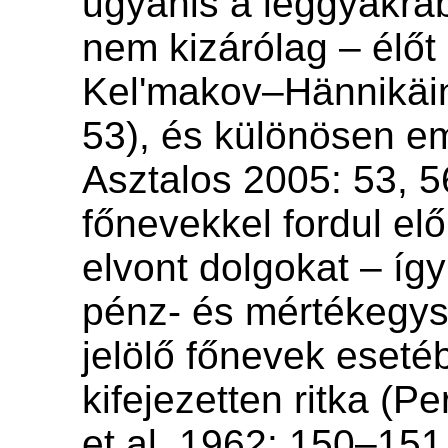
ugyanis a leggyakra
nem kizárólag – élőt 
Kel'makov–Hännikäi
53), és különösen em
Asztalos 2005: 53, 56
főnevekkel fordul el
elvont dolgokat – így
pénz- és mértékegys
jelölő főnevek eseté
kifejezetten ritka (P
et al. 1962: 150–151