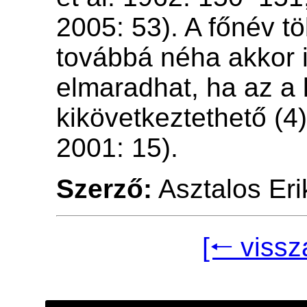
2005: 53). A főnév t
továbbá néha akkor 
elmaradhat, ha az a 
kikövetkeztethető (4)
2001: 15).
Szerző:
Asztalos Eri
[🠐 vissz