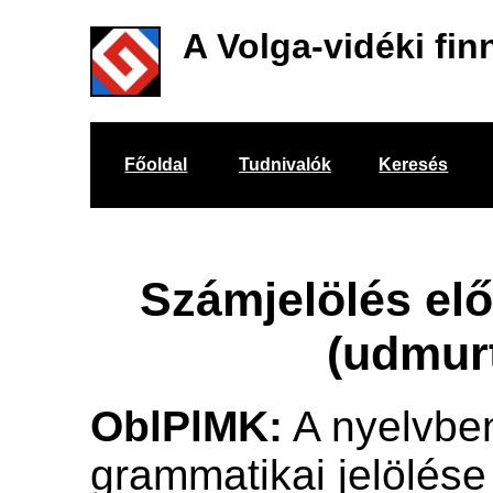
A Volga-vidéki fin
Főoldal
Tudnivalók
Keresés
Számjelölés el
(udmur
OblPlMK:
A nyelvben
grammatikai jelölése