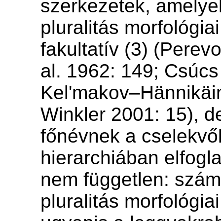
szerkezetek, amelye
pluralitás morfológiai
fakultatív (3) (Perev
al. 1962: 149; Csúcs
Kel'makov–Hännikäi
Winkler 2001: 15), d
főnévnek a cselekv
hierarchiában elfogla
nem független: szám
pluralitás morfológiai