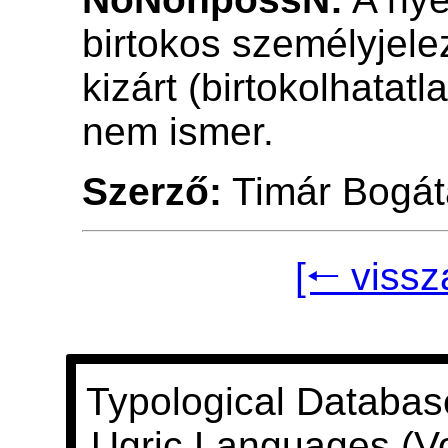
birtokos személyjele
kizárt (birtokolhatat
nem ismer.
Szerző:
Timár Bogát
[🠐 vissz
Typological Databas
Ugric Languages (V