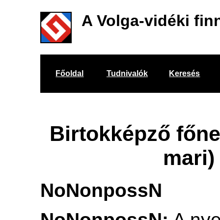
A Volga-vidéki fin
Főoldal
Tudnivalók
Keresés
Birtokképző főn
mari)
NoNonpossN
NoNonpossN:
A nye