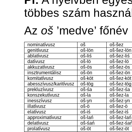
többes szám használ
Az
oš
’medve’ főnév
nominatívusz
oš
oš-šez
genitívusz
oš-lön
oš-šez-lön
ablatívusz
oš-liś
oš-šez-liś
datívusz
oš-lö
oš-šez-lö
akkuzatívusz
oš-ös
oš-šez-ös
insztrumentálisz
oš-ön
oš-šez-ön
komitatívusz
oš-köt
oš-šez-köt
abesszívusz/karitívusz
oš-tög
oš-šez-tög
prekluzívusz
oš-śa
oš-šez-śa
konszekutívusz
oš-la
oš-šez-la
inesszívusz
oš-yn
oš-šez-yn
illatívusz
oš-ö
oš-šez-ö
elatívusz
oš-iś
oš-šez-iś
approximatívusz
oš-lań
oš-šez-lań
delatívusz
oš-śań
oš-šez-śa
prolatívusz
oš-öt
oš-šez-öt