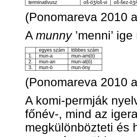
terminatívusz
oš-öʒ́/oš-vi
oš-šez-öʒ́
(Ponomareva 2010 a
A
munny
’menni’ ige
egyes szám
többes szám
1.
mun-a
mun-am(ö)
2.
mun-an
mun-at(ö)
3.
mun-ö
mun-öny
(Ponomareva 2010 a
A komi-permják nyel
főnév-, mind az ige
megkülönbözteti és 