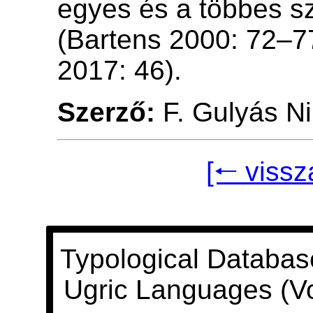
egyes és a többes s
(Bartens 2000: 72–7
2017: 46).
Szerző:
F. Gulyás Ni
[🠐 vissz
Typological Databas
Ugric Languages (V