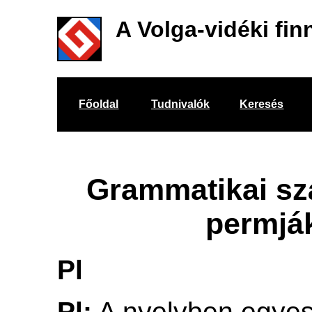
A Volga-vidéki fin
Főoldal
Tudnivalók
Keresés
Grammatikai sz
permjá
Pl
Pl:
A nyelvben egye