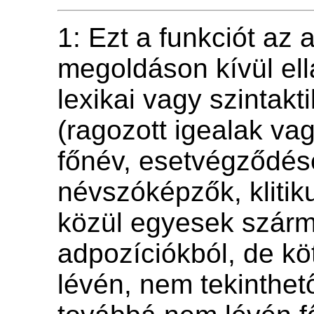
1: Ezt a funkciót az 
megoldáson kívül ell
lexikai vagy szintakt
(ragozott igealak va
főnév, esetvégződés
névszóképzők, kliti
közül egyesek szár
adpozíciókból, de kö
lévén, nem tekinthet