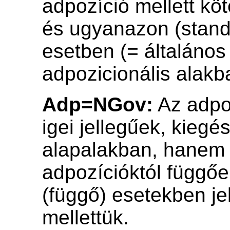
adpozíció mellett kö
és ugyanazon (stand
esetben (= általános
adpozicionális alakb
Adp=NGov:
Az adpo
igei jellegűek, kieg
alapalakban, hanem 
adpozícióktól függő
(függő) esetekben j
mellettük.