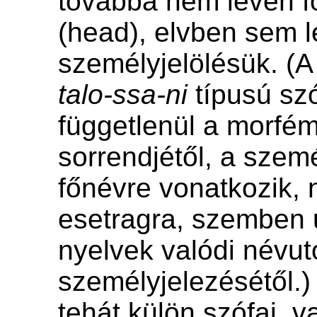
továbbá nem lévén f
(head), elvben sem 
személyjelölésük. (
talo-ssa-ni
típusú sz
függetlenül a morfé
sorrendjétől, a szemé
főnévre vonatkozik,
esetragra, szemben
nyelvek valódi névut
személyjelezésétől.)
tehát külön szófaj, v