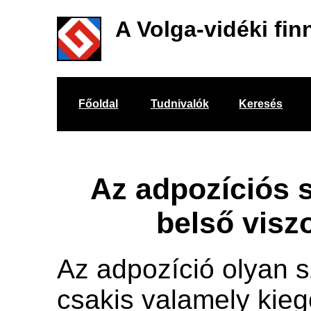
A Volga-vidéki fin
Főoldal
Tudnivalók
Keresés
Az adpozíciós 
belső visz
Az adpozíció olyan s
csakis valamely kieg