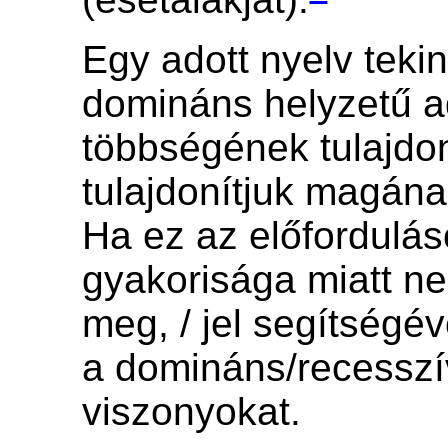
Egy adott nyelv teki
domináns helyzetű a
többségének tulajdo
tulajdonítjuk magána
Ha ez az előfordulá
gyakorisága miatt n
meg, / jel segítségév
a domináns/recesszí
viszonyokat.