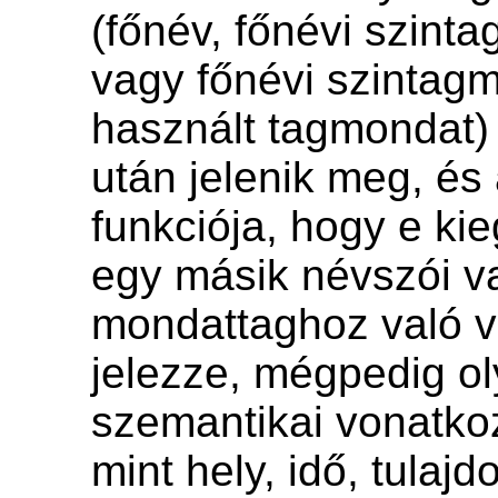
(főnév, főnévi szin
vagy főnévi szintag
használt tagmondat) 
után jelenik meg, és
funkciója, hogy e ki
egy másik névszói va
mondattaghoz való v
jelezze, mégpedig o
szemantikai vonatk
mint hely, idő, tulaj