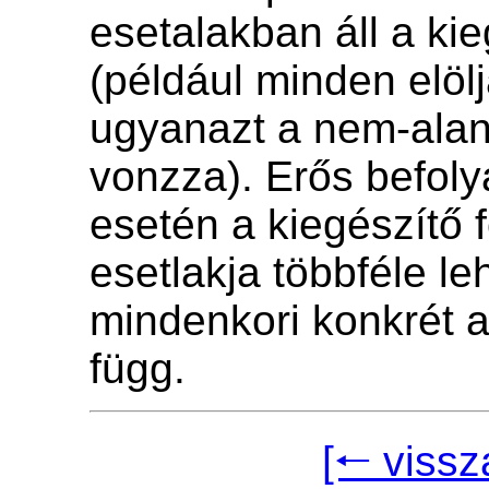
esetalakban áll a ki
(például minden elöl
ugyanazt a nem-alan
vonzza). Erős befoly
esetén a kiegészítő 
esetlakja többféle le
mindenkori konkrét a
függ.
[🠐 vissz