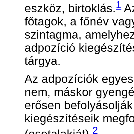
1
eszköz, birtoklás.
Az
főtagok, a főnév vag
szintagma, amelyhez
adpozíció kiegészít
tárgya.
Az adpozíciók egye
nem, máskor gyengé
erősen befolyásolják
kiegészítéseik megf
2
(esetalakját).