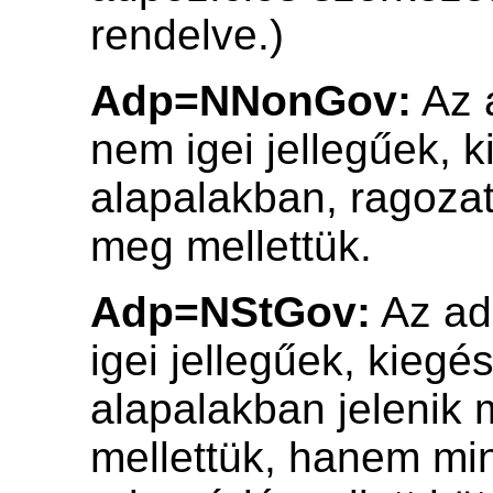
rendelve.)
Adp=NNonGov:
Az 
nem igei jellegűek, 
alapalakban, ragozat
meg mellettük.
Adp=NStGov:
Az ad
igei jellegűek, kieg
alapalakban jelenik
mellettük, hanem mi