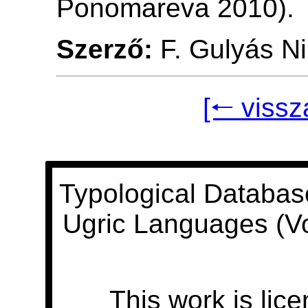
Ponomareva 2010).
Szerző:
F. Gulyás Ni
[🠐 vissz
Typological Databas
Ugric Languages (V
This work is lic