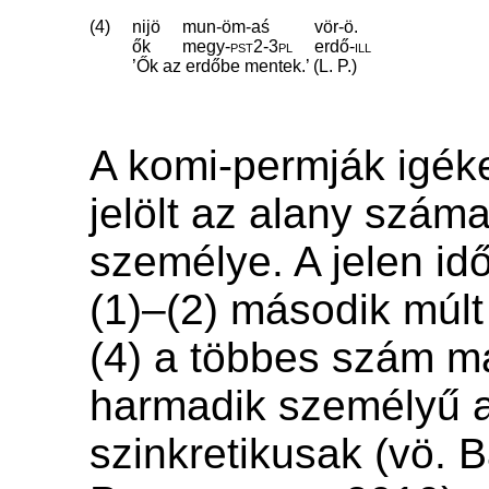
(4)
nijö
mun-öm-aś
vör-ö.
ők
megy
‑
pst2
‑
3pl
erdő
‑
ill
’Ők az erdőbe mentek.’ (L. P.)
A komi-permják igék
jelölt az alany szám
személye. A jelen i
(1)–(2) második múlt
(4) a többes szám m
harmadik személyű 
szinkretikusak (vö. 