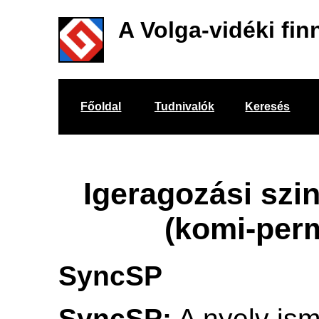
A Volga-vidéki fin
Főoldal
Tudnivalók
Keresés
Igeragozási szi
(komi-per
SyncSP
SyncSP:
A nyelv ism