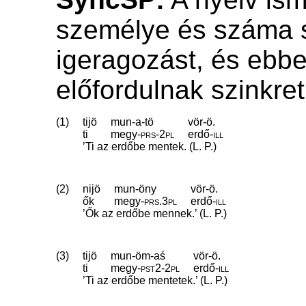
személye és száma s
igeragozást, és ebb
előfordulnak szinkret
(1)
tijö
mun-a-tö
vör-ö.
ti
megy
‑
prs
‑
2pl
erdő
‑
ill
’Ti az erdőbe mentek. (L. P.)
(2)
nijö
mun-öny
vör-ö.
ők
megy
‑
prs
.
3pl
erdő
‑
ill
’Ők az erdőbe mennek.’ (L. P.)
(3)
tijö
mun-öm-aś
vör-ö.
ti
megy
‑
pst2
‑
2pl
erdő
‑
ill
’Ti az erdőbe mentetek.’ (L. P.)