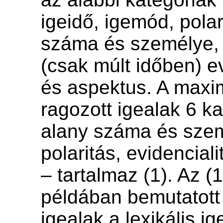
igeidő, igemód, polar
száma és személye, 
(csak múlt időben) ev
és aspektus. A maxi
ragozott igealak 6 ka
alany száma és szem
polaritás, evidencial
– tartalmaz (1). Az (
példában bemutatott 
igealak a lexikális ig