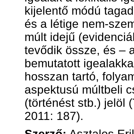
kijelentő módú tagad
és a létige nem-sze
múlt idejű (evidenciál
tevődik össze, és – 
bemutatott igealakk
hosszan tartó, folya
aspektusú múltbeli c
(történést stb.) jelöl
2011: 187).
Szerző:
Asztalos Eri