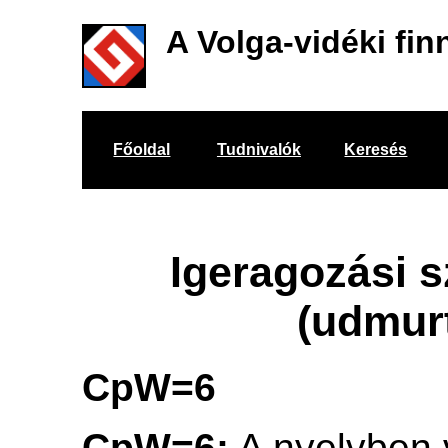
A Volga-vidéki fin
Főoldal
Tudnivalók
Keresés
Igeragozási s
(udmur
CpW=6
CpW=6:
A nyelvben 