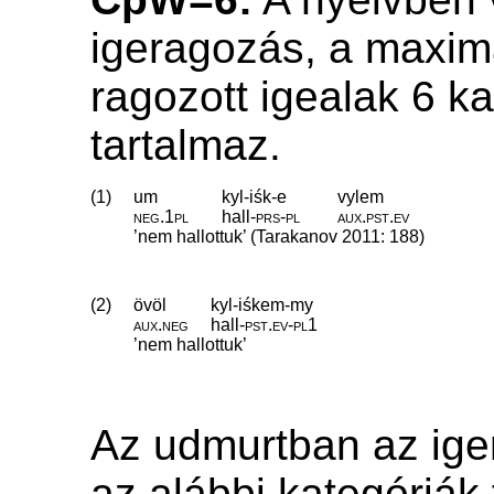
igeragozás, a maxim
ragozott igealak 6 ka
tartalmaz.
(1)
um
kyl-iśk-e
vylem
neg
.
1pl
hall
‑
prs
‑
pl
aux
.
pst
.
ev
’nem hallottuk’ (Tarakanov 2011: 188)
(2)
övöl
kyl-iśkem-my
aux
.
neg
hall
‑
pst
.
ev
‑
pl1
’nem hallottuk’
Az udmurtban az ige
az alábbi kategóriák 