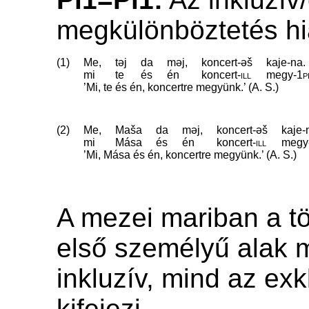
megkülönböztetés hi
(1)
Me,
təj
da
məj,
koncert-əš
kaje-na.
mi
te
és
én
koncert
‑
ill
megy
‑
1p
’Mi, te és én, koncertre megyünk.’ (A. S.)
(2)
Me,
Maša
da
məj,
koncert-əš
kaje-
mi
Mása
és
én
koncert
‑
ill
megy
’Mi, Mása és én, koncertre megyünk.’ (A. S.)
A mezei mariban a 
első személyű alak 
inkluzív, mind az exk
kifejezi.