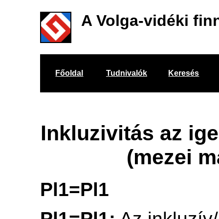
A Volga-vidéki fin
Főoldal
Tudnivalók
Keresés
Inkluzivitás az i
(mezei ma
Pl1=Pl1
Pl1=Pl1:
Az inkluzív