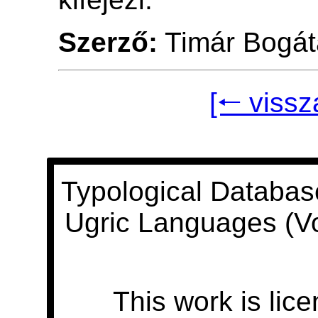
Szerző:
Timár Bogát
[🠐 vissz
Typological Databas
Ugric Languages (V
This work is lic