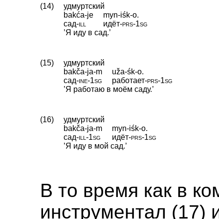
(14)
удмуртский
bakća-je
myn-iśk-o.
сад
‑
ill
идёт
‑
prs
‑
1sg
’Я иду в сад.’
(15)
удмуртский
bakča-ja-m
uža-śk-o.
сад
‑
ine
‑
1sg
работает
‑
prs
‑
1sg
’Я работаю в моём саду.’
(16)
удмуртский
bakča-ja-m
myn-iśk-o.
сад
‑
ill
‑
1sg
идёт
‑
prs
‑
1sg
’Я иду в мой сад.’
В то время как в к
инструментал (17) и