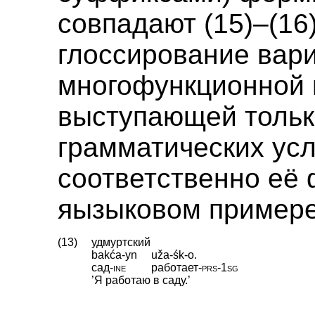
совпадают (15)–(16
глоссирование вар
многофункционной
выступающей тольк
грамматических усл
соответственно её
яызыковом примере
(13)
удмуртский
bakća-yn
uža-śk-o.
сад
‑
ine
работает
‑
prs
‑
1sg
’Я работаю в саду.’