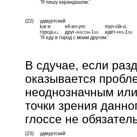
’Я пишу карандашом.’
(22)
удмуртский
kar-e
eš-en-ym
myn-iśk-o.
город
‑
ill
друг
‑
inscom
‑
1sg
идёт
‑
prs
‑
1sg
’Я еду в город с моим другом.’
В сдучае, если ра
оказывается пробл
неоднозначным или
точки зрения данно
глоссе не обязател
(23)
удмуртский