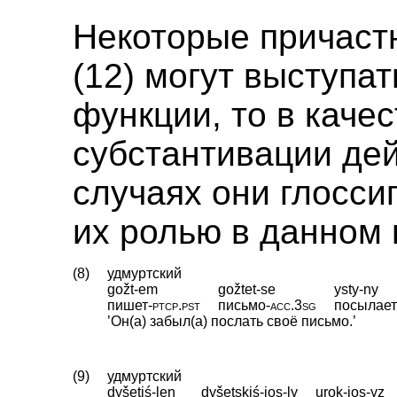
Некоторые причастн
(12) могут выступат
функции, то в каче
субстантивации дейс
случаях они глосси
их ролью в данном
(8)
удмуртский
gožt-em
gožtet-se
ysty-ny
пишет
‑
ptcp
.
pst
письмо
‑
acc
.
3sg
посылае
’Он(а) забыл(а) послать своё письмо.’
(9)
удмуртский
dyšetiś-len
dyšetskiś-jos-ly
urok-jos-yz