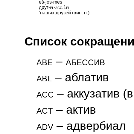
eš-jos-mes
друг
‑
pl
‑
acc
.
1pl
’наших друзей (вин. п.)’
Список сокращен
abe – абессив
abl
– аблатив
acc
– аккузатив (
act
– актив
adv
– адвербиал