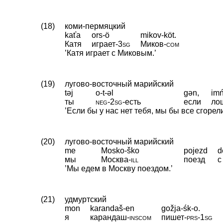
(18)
коми-пермяцкий
kaťa
ors-ö
mikov-köt.
Катя
играет
‑
3sg
Миков
‑
com
’Катя играет с Миковым.’
(19)
лугово-восточный марийский
təj
o-t-əl
gən,
imń
ты
neg
‑
2sg
‑
есть
если
ло
’Если бы у нас нет тебя, мы бы все сгоре
(20)
лугово-восточный марийский
me
Mosko-ško
pojezd
d
мы
Москва
‑
ill
поезд
с
’Мы едем в Москву поездом.’
(21)
удмуртский
mon
karandaš-en
gožja-śk-o.
я
карандаш
‑
inscom
пишет
‑
prs
‑
1sg