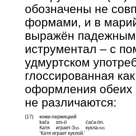
обозначены не со
формами, и в мари
выражён падежным 
иструментал – с по
удмуртском употре
глоссированная ка
оформления обеих 
не различаются:
(17)
коми-пермяцкий
kaťa
ors-ö
ćaća-ön.
Катя
играет
‑
3sg
кукла
‑
ins
’Катя играет куклой.’