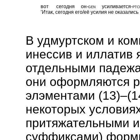
вот
сегодня
он
‑
gen
усиливается
‑
ptc
’Итак, сегодня его/её усилия не оказалис
В удмуртском и ко
инессив и иллатив 
отдельными падежа
они оформляются 
элэментами (13)–(1
некоторых условиях
притяжательными 
суффиксами) формы