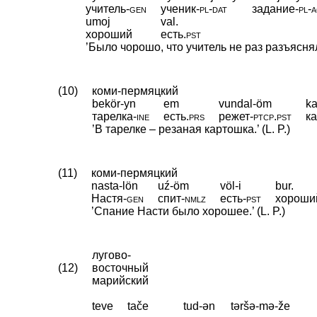
учитель
‑
gen
ученик
‑
pl
‑
dat
задание
‑
pl
‑
umoj
val.
хороший
есть
.
pst
’Было чорошо, что учитель не раз разъясня
(10)
коми-пермяцкий
bekör-yn
em
vundal-öm
ka
тарелка
‑
ine
есть
.
prs
режет
‑
ptcp
.
pst
к
’В тарелке – резаная картошка.’ (L. P.)
(11)
коми-пермяцкий
nasta-lön
uź-öm
völ-i
bur.
Настя
‑
gen
спит
‑
nmlz
есть
‑
pst
хороши
’Спание Насти было хорошее.’ (L. P.)
лугово-
(12)
восточный
марийский
teve
tače
tud-ən
təršə-mə-že