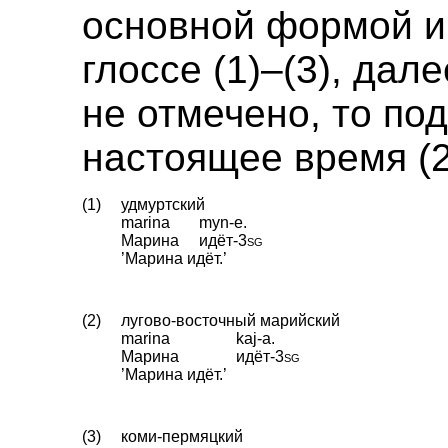
основной формой и 
глоссе (1)–(3), дал
не отмечено, то по
настоящее время (2
(1)
удмуртский
marina
myn-e.
Марина
идёт
‑
3sg
’Марина идёт.’
(2)
лугово-восточный марийский
marina
kaj-a.
Марина
идёт
‑
3sg
’Марина идёт.’
(3)
коми-пермяцкий