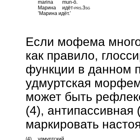
marina
mun-ö.
Марина
идёт
‑
prs
.
3sg
’Марина идёт.’
Если мофема много
как правило, глосс
функции в данном п
удмуртская морфе
может быть рефлек
(4), антипассивная 
маркировать насто
(4)
удмуртский