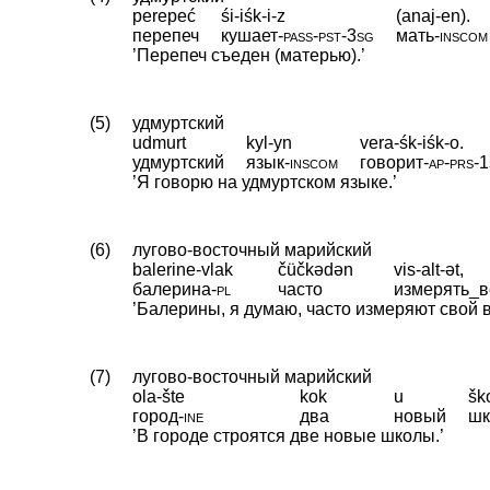
perepeć
śi-iśk-i-z
(anaj-en).
перепеч
кушает
‑
pass
‑
pst
‑
3sg
мать
‑
inscom
’Перепеч съеден (матерью).’
(5)
удмуртский
udmurt
kyl-yn
vera-śk-iśk-o.
удмуртский
язык
‑
inscom
говорит
‑
ap
‑
prs
‑
1
’Я говорю на удмуртском языке.’
(6)
лугово-восточный марийский
balerine-vlak
čüčkədən
vis-alt-ət,
балерина
‑
pl
часто
измерять_в
’Балерины, я думаю, часто измеряют свой в
(7)
лугово-восточный марийский
ola-šte
kok
u
šk
город
‑
ine
два
новый
шк
’В городе строятся две новые школы.’