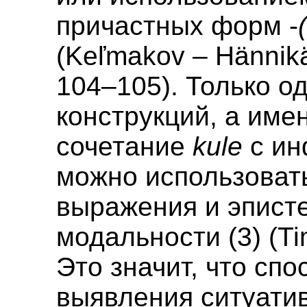
причастных форм -
(Keľmakov – Hännik
104–105). Только од
конструкций, а име
сочетание
kule
с ин
можно использоват
выражения и эпист
модальности (3) (Ti
Это значит, что сп
выявления ситуати