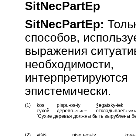
SitNecPartEp
SitNecPartEp:
Тольк
способов, использ
выражения ситуати
необходимости,
интерпретируются
эпистемически.
(1)
kös
pispu-os-ty
ǯegatsky-tek
сухой
дерево
‑
pl
‑
acc
откладывает
‑
cvb
.
’Сухие деревья должны быть вырублены бе
(2)
viśiś
pispu-os-ty
kora