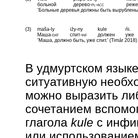
больной
дерево
‑
pl
‑
acc
реже
’Больные деревья должны быть вырублены 
(3)
maša-ly
iźy-ny
kule
ńi.
Маша
‑
dat
спит
‑
inf
должен
уже
’Маша, должно быть, уже спит.’ (Timár 2018)
В удмуртском язык
ситуативную необх
можно выразить ли
сочетанием вспомо
глагола
kule
с инфи
или использование