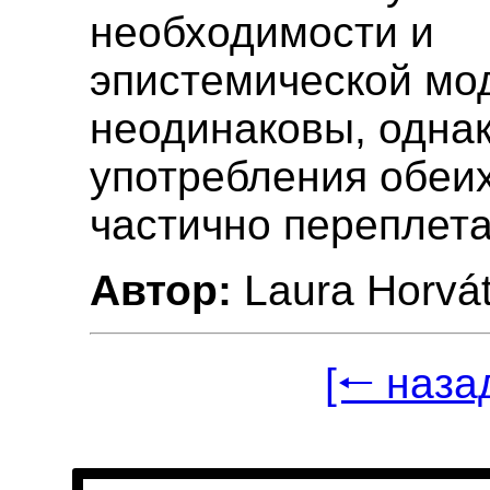
необходимости и
эпистемической мо
неодинаковы, одна
употребления обеих
частично переплета
Автор:
Laura Horvá
[🠐 наза