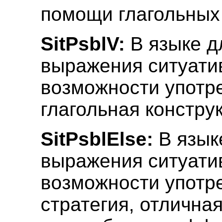
помощи глагольных
SitPsblV:
В языке д
выражения ситуати
возможности употр
глагольная констру
SitPsblElse:
В язык
выражения ситуати
возможности употр
стратегия, отличная