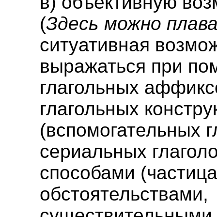
в) объективную во
(
Здесь можно плав
ситуативная возмо
выражаться при п
глагольных аффикс
глагольных констру
(вспомогательных г
сериальных глаголо
способами (частиц
обстоятельствами,
существительными