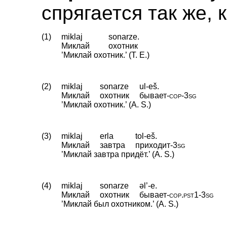
спрягается так же, к
(1)
miklaj
sonarze.
Миклай
охотник
’Миклай охотник.’ (T. E.)
(2)
miklaj
sonarze
ul-eš.
Миклай
охотник
бывает
‑
cop
‑
3sg
’Миклай охотник.’ (A. S.)
(3)
miklaj
erla
tol-eš.
Миклай
завтра
приходит
‑
3sg
’Миклай завтра придёт.’ (A. S.)
(4)
miklaj
sonarze
əl’-e.
Миклай
охотник
бывает
‑
cop
.
pst1
‑
3sg
’Миклай был охотником.’ (A. S.)