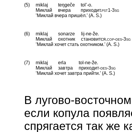
(5)
miklaj
teŋgeče
tol’-o.
Миклай
вчера
приходит
.
pst1
‑
3sg
’Миклай вчера пришёл.’ (A. S.)
(6)
miklaj
sonarze
lij-ne-že.
Миклай
охотник
становится
.
cop
‑
des
‑
3sg
’Миклай хочет стать охотником.’ (A. S.)
(7)
miklaj
erla
tol-ne-že.
Миклай
завтра
приходит
‑
des
‑
3sg
’Миклай хочет завтра прийти.’ (A. S.)
В лугово-восточном
если копула появля
спрягается так же к