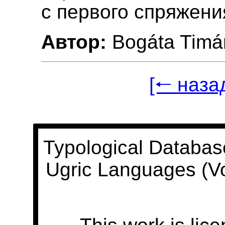
с первого спряжени
Автор:
Bogáta Timá
[🠐 наза
Typological Databas
Ugric Languages (V