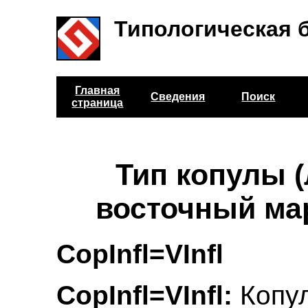
Типологическая 
Главная
Сведения
Поиск
страница
Тип копулы (
восточный ма
CopInfl=VInfl
CopInfl=VInfl:
Копу