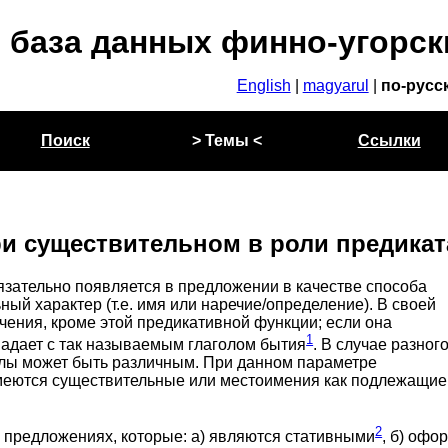
 база данных финно-угорск
English
|
magyarul
|
по-русс
Поиск
> Темы <
Ссылки
и существительном в роли предикат
язательно появляется в предложении в качестве способа
ный характер (т.е. имя или наречие/определение). В своей
чения, кроме этой предикативной функции; если она
1
впадает с так называемым глаголом бытия
. В случае разног
улы может быть различным. При данном параметре
меются существительные или местоимения как подлежащие
2
 предложениях, которые: а) являются стативными
, б) оф