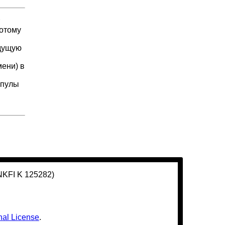
т
потому
ыдущую
мени) в
опулы
(NKFI K 125282)
nal License
.