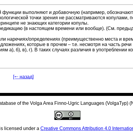
ой функции выполняют и добавочную (например, обозначаю
ипологической точки зрения не рассматриваются копулами, 
 принципе не знающих категории копулы.
предикацию (в настоящем времени или вообще). (См. пред
/или наречиях/определениях (преимущественно места и вре
дложениях, которые в прочем – т.е. несмотря на часть речи
м а), б), в), г). В таких случаях различия в употреблении к
[🠐 назад]
atabase of the Volga Area Finno-Ugric Languages (VolgaTyp) 
is licensed under a
Creative Commons Attribution 4.0 Internatio