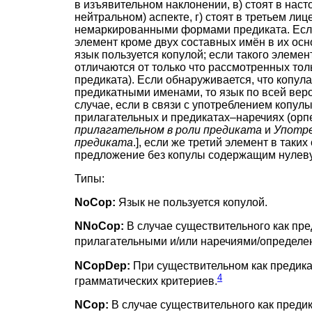
в изъявительном наклонении, в) стоят в на
нейтральном) аспекте, г) стоят в третьем ли
немаркированными формами предиката. Если
элемент кроме двух составных имён в их осн
язык пользуется копулой; если такого элемен
отличаются от только что рассмотренных толь
предиката). Если обнаруживается, что копула
предикатными именами, то язык по всей веро
случае, если в связи с употреблением копул
прилагательных и предикатах–наречиях (орп
прилагательном в роли предиката
и
Употре
предиката
.], если же третий элемент в так
предложение без копулы содержащим нулеву
Типы:
NoCop:
Язык не пользуется копулой.
NNoCop:
В случае существительного как пред
прилагательными и/или наречиями/определе
NCopDep:
При существительном как предика
4
грамматических критериев.
NCop:
В случае существительного как предик