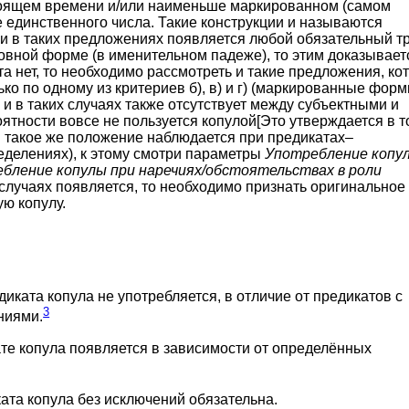
стоящем времени и/или наименьше маркированном (самом
це единственного числа. Такие конструкции и называются
 в таких предложениях появляется любой обязательный т
овной форме (в именительном падеже), то этим доказываетс
та нет, то необходимо рассмотреть и такие предложения, ко
ко по одному из критериев б), в) и г) (маркированные фор
 и в таких случаях также отсутствует между субъектными и
ятности вовсе не пользуется копулой[Это утверждается в 
ы такое же положение наблюдается при предикатах–
еделениях), к этому смотри параметры
Употребление копу
бление копулы при наречиях/обстоятельствах в роли
их случаях появляется, то необходимо признать оригинальное
ю копулу.
иката копула не употребляется, в отличие от предикатов с
3
ниями.
те копула появляется в зависимости от определённых
ата копула без исключений обязательна.