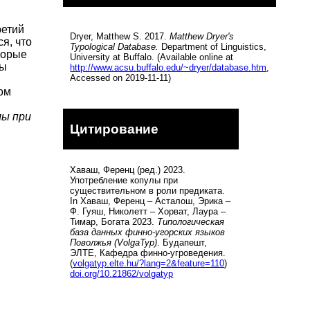
ретий
Dryer, Matthew S. 2017.
Matthew Dryer's
я, что
Typological Database.
Department of Linguistics,
торые
University at Buffalo. (Available online at
мы
http://www.acsu.buffalo.edu/~dryer/database.htm
,
Accessed on 2019-11-11)
том
лы при
Цитирование
Хаваш, Ференц (ред.) 2023.
Употребление копулы при
существительном в роли предиката.
In Хаваш, Ференц – Асталош, Эрика –
Ф. Гуяш, Николетт – Хорват, Лаура –
Тимар, Богата 2023.
Типологическая
база данных финно-угорских языков
Поволжья (VolgaTyp)
. Будапешт,
ЭЛТЕ, Кафедра финно-угроведения.
(
volgatyp.elte.hu/?lang=2&feature=110
)
doi.org/10.21862/volgatyp