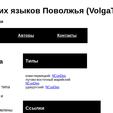
их языков Поволжья (Volga
ки
Авторы
Контакты
а
Типы
коми-пермяцкий:
NCopDep
лугово-восточный марийский:
NCopDep
о типа
удмуртский:
NCopDep
 и
Ссылки
ормлены