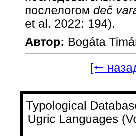
послелогом
deč var
et al. 2022: 194).
Автор:
Bogáta Timá
[🠐 наза
Typological Databas
Ugric Languages (V