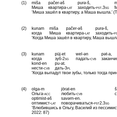
(1)
miša
pačer-əš
purə-š,
Миша
квартира
‑
lat
заходить
‑
pst
.
3sg
’Миша зашёл в квартиру, а Маша вышла.’ (T.
(2)
kunam
miša
pačer-əš
purə-š,
когда
Миша
квартира
‑
lat
заходить
‑
p
‘Когда Миша зашёл в квартиру, Маша вышла.’
(3)
kunam
püj-et
wel-ən
pət-a,
когда
зуб
‑
2sg
падать
‑
cvb
заканчи
kond-en
pu-at.
нести
‑
cvb
дать
‑
3pl
’Когда выпадут твои зубы, только тогда прин
(4)
olga-m
jörat-en
š
Ольга
‑
acc
любить
‑
cvb
с
optimist-əš
savərn-en.
оптимист
‑
lat
поворачиваться
‑
pst2
.
3sg
’Влюбившись в Ольгу, Василий из пессимиста
2022: 87)