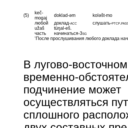
keč-
(5)
doklad-əm
koləšt-mo
mogaj
любой
доклад
‑
acc
слушать
‑
ptcp
.
pas
užaš
tüŋal-eš.
часть
начинаться
‑
3sg
’После прослушивания любого доклада начи
В лугово-восточно
временно-обстояте
подчинение может
осуществляться пу
сплошного располо
двух составных пр