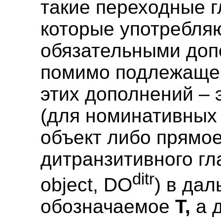
такие переходные г
которые употребля
обязательными доп
помимо подлежащег
этих дополнений – 
(для номинативных 
объект либо прямо
дитранзитивного гла
ditr
object, DO
) в да
обозначаемое
T,
а д