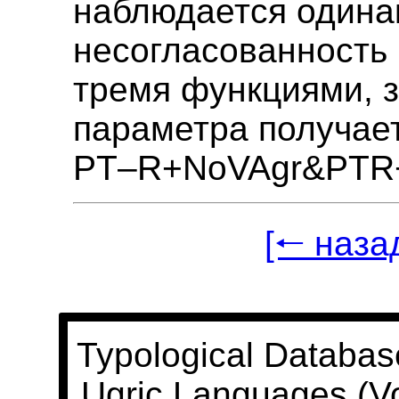
наблюдается одина
несогласованность 
тремя функциями, 
параметра получает
PT–R+NoVAgr&PTR
[🠐 наза
Typological Databas
Ugric Languages (V