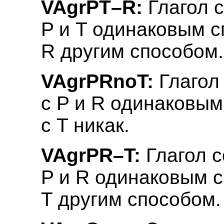
VAgrPT–R:
Глагол с
P и T одинаковым с
R другим способом.
VAgrPRnoT:
Глагол
с P и R одинаковым
с T никак.
VAgrPR–T:
Глагол с
P и R одинаковым с
T другим способом.