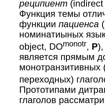
реципиент
(indirect
Функция темы отлич
функции
пациенса
(
номинатиыных языка
monotr
object, DO
,
P
)
является прямым д
монотранзитивных 
переходных) глагол
Прототипами дитра
глаголов рассматр