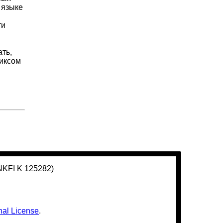
 языке
ти
ть,
фиксом
(NKFI K 125282)
nal License
.