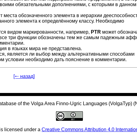
 своими обязательными дополнениями, с которыми в данном
от места обозначенного элемента в иерархии дееспособнос
 данного элемента к определённому классу. Необходимо
ется видом маркированности, например,
PTR
может обознача
е все три функции обозначены тем же самым падежным аф
мментарии.
ция в языках мира не представлена.
ется, является ли выбор между альтернативными способами
ом условии необходимо дать пояснение в комментарии.
[🠐 назад]
atabase of the Volga Area Finno-Ugric Languages (VolgaTyp) 
is licensed under a
Creative Commons Attribution 4.0 Internatio