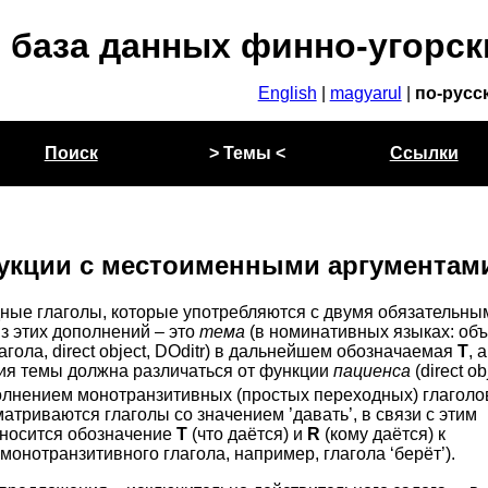
 база данных финно-угорск
English
|
magyarul
|
по-русс
Поиск
> Темы <
Ссылки
укции с местоименными аргументам
дные глаголы, которые употребляются с двумя обязательны
з этих дополнений – это
тема
(в номинативных языках: объ
гола, direct object, DOditr) в дальнейшем обозначаемая
T
, а
ция темы должна различаться от функции
пациенса
(direct ob
олнением монотранзитивных (простых переходных) глаголо
триваются глаголы со значением ’давать’, в связи с этим
относится обозначение
T
(что даётся) и
R
(кому даётся) к
онотранзитивного глагола, например, глагола ‘берёт’).