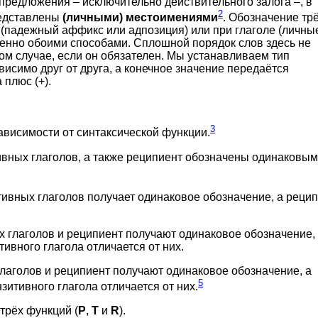
предложения – исключительно действительного залога –, в
2
редставлены
(личными) местоимениями
. Обозначение тр
(падежный аффикс или адпозиция) или при глаголе (личны
енно обоими способами. Сплошной порядок слов здесь не
ом случае, если он обязателен. Мы устанавливаем тип
исимо друг от друга, а конечное значение передаётся
плюс (+).
3
ависимости от синтаксической функции.
вных глаголов, а также реципиент обозначены одинаковы
ивных глаголов получает одинаковое обозначение, а рецип
глаголов и реципиент получают одинаковое обозначение,
вного глагола отличается от них.
аголов и реципиент получают одинаковое обозначение, а
5
итивного глагола отличается от них.
 трёх функций (
P
,
T
и
R
).