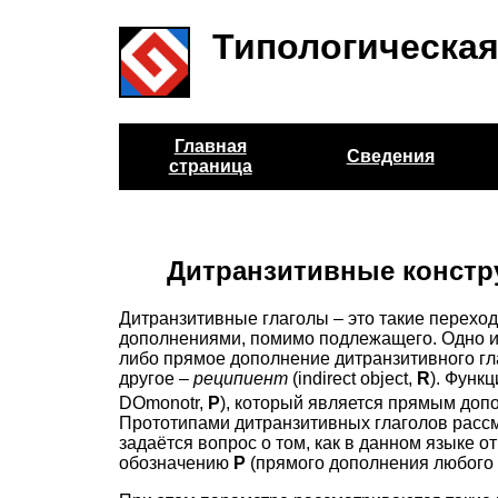
Типологическая
Главная
Сведения
страница
Дитранзитивные констр
Дитранзитивные глаголы – это такие перехо
дополнениями, помимо подлежащего. Одно и
либо прямое дополнение дитранзитивного гла
другое –
реципиент
(indirect object,
R
). Функ
DOmonotr,
P
), который является прямым доп
Прототипами дитранзитивных глаголов рассма
задаётся вопрос о том, как в данном языке 
обозначению
P
(прямого дополнения любого м