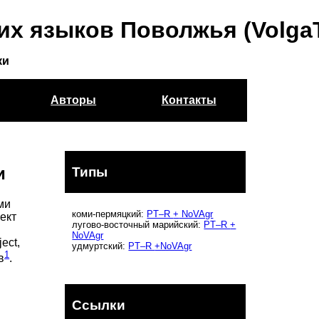
их языков Поволжья (Volga
ки
Авторы
Контакты
и
Типы
ми
коми-пермяцкий:
PT–R
+
NoVAgr
ект
лугово-восточный марийский:
PT–R
+
NoVAgr
ject,
удмуртский:
PT–R
+NoVAgr
1
в
.
Ссылки