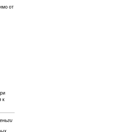
имо от
при
 к
еньги
рых