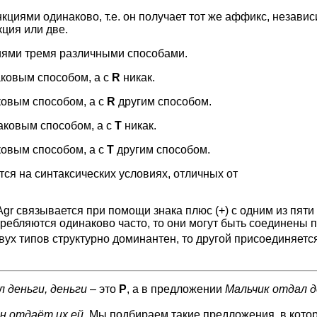
кциями одинаково, т.е. он получает тот же аффикс, независ
кция или две.
циями тремя различными способами.
ковым способом, а с
R
никак.
овым способом, а с
R
другим способом.
ковым способом, а с
T
никак.
овым способом, а с
T
другим способом.
ся на синтаксических условиях, отличных от
r связывается при помощи знака плюс (+) с одним из пяти
требляются одинаково часто, то они могут быть соединены 
двух типов структурно доминантен, то другой присоединяется
л деньги, деньги
– это
P
, а в предложении
Мальчик отдал д
Он отдаёт их ей
. Мы подбираем такие предложения, в кото