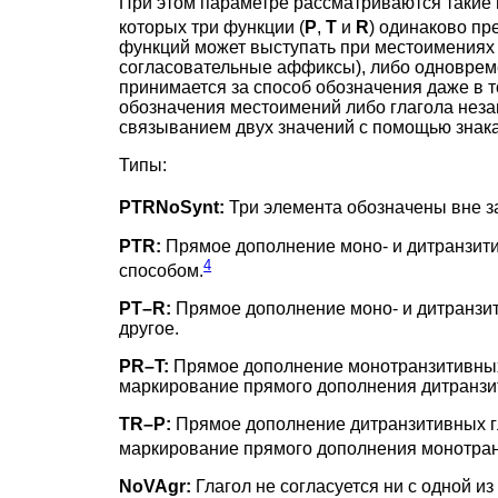
При этом параметре рассматриваются такие 
которых три функции (
P
,
T
и
R
) одинаково п
функций может выступать при местоимениях 
согласовательные аффиксы), либо одноврем
принимается за способ обозначения даже в т
обозначения местоимений либо глагола незав
связыванием двух значений с помощью знака 
Типы:
PTRNoSynt:
Три элемента обозначены вне з
PTR:
Прямое дополнение моно- и дитранзити
4
способом.
PT–R:
Прямое дополнение моно- и дитранзит
другое.
PR–T:
Прямое дополнение монотранзитивных 
маркирование прямого дополнения дитранзити
TR–P:
Прямое дополнение дитранзитивных гл
маркирование прямого дополнения монотранз
NoVAgr:
Глагол не согласуется ни с одной из