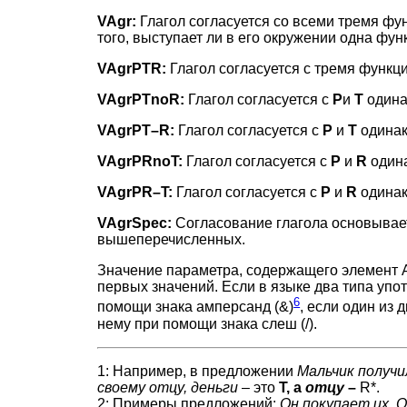
VAgr:
Глагол согласуется со всеми тремя фун
того, выступает ли в его окружении одна фун
VAgrPTR:
Глагол согласуется с тремя функ
VAgrPTnoR:
Глагол согласуется с
P
и
T
одина
VAgrPT–R:
Глагол согласуется с
P
и
T
одинак
VAgrPRnoT:
Глагол согласуется с
P
и
R
одина
VAgrPR–T:
Глагол согласуется с
P
и
R
одинак
VAgrSpec:
Согласование глагола основывает
вышеперечисленных.
Значение параметра, содержащего элемент Ag
первых значений. Если в языке два типа упо
6
помощи знака амперсанд (&)
, если один из 
нему при помощи знака слеш (/).
1: Например, в предложении
Мальчик получи
своему отцу, деньги
– это
Т, а
отцу
–
R*.
2: Примеры предложений:
Он покупает их. 