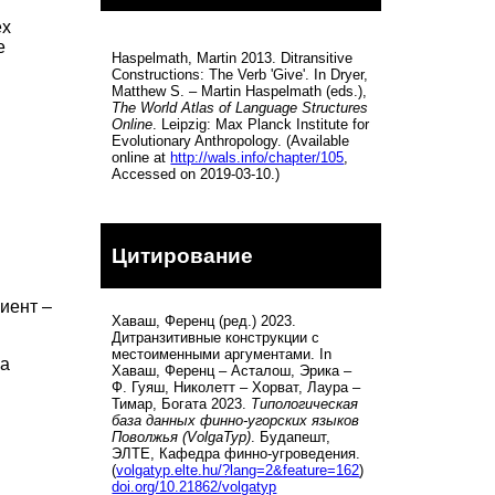
ёх
е
Haspelmath, Martin 2013. Ditransitive
Constructions: The Verb 'Give'. In Dryer,
Matthew S. – Martin Haspelmath (eds.),
The World Atlas of Language Structures
Online
. Leipzig: Max Planck Institute for
Evolutionary Anthropology. (Available
online at
http://wals.info/chapter/105
,
Accessed on 2019-03-10.)
м
Цитирование
иент –
Хаваш, Ференц (ред.) 2023.
Дитранзитивные конструкции с
местоименными аргументами. In
 а
Хаваш, Ференц – Асталош, Эрика –
Ф. Гуяш, Николетт – Хорват, Лаура –
Тимар, Богата 2023.
Типологическая
база данных финно-угорских языков
Поволжья (VolgaTyp)
. Будапешт,
ЭЛТЕ, Кафедра финно-угроведения.
(
volgatyp.elte.hu/?lang=2&feature=162
)
doi.org/10.21862/volgatyp