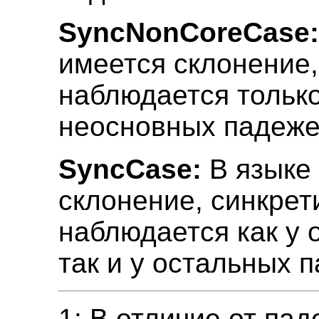
SyncNonCoreCase
имеется склонение,
наблюдается только
неосновных падеже
SyncCase:
В языке
склонение, синкрет
наблюдается как у 
так и у остальных 
1: В отличие от па