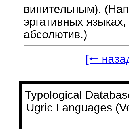
винительным). (Нап
эргативных языках, 
абсолютив.)
[🠐 наза
Typological Databas
Ugric Languages (V