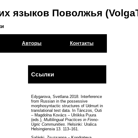
их языков Поволжья (Volga
ки
Авторы
Контакты
Ссылки
Edygarova, Svetlana 2018. Interference
from Russian in the possessive
morphosyntactic structures of Udmurt in
translational test data. In Tánczos, Outi
– Magdolna Kovács – Ulriikka Puura
(eds.),
Multilingual Practices in Finno-
Ugric Communities
. Helsinki: Uralica
Helsingiensia 13. 113–161.
Salánki, Zsuzsanna – Kondrateva,