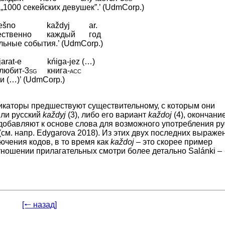
„1000 секейских девушек”.’ (UdmCorp.)
ešno
každyj
ar.
ественно
каждый
год
льные события.’ (UdmCorp.)
jarat-e
kńiga-jez (…)
любит
‑
3sg
книга
‑
acc
и (…)’ (UdmCorp.)
икаторы предшествуют существительному, с которым они
или русский
každyj
(3), либо его вариант
každoj
(4), окончани
 добавляют к основе слова для возможного употребления ру
см. напр. Edygarova 2018). Из этих двух последних выраже
чения кодов, в то время как
každoj
– это скорее пример
тношении прилагательных смотри более детально Salánki –
[🠐 назад]