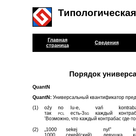
Типологическая
Главная
Сведения
страница
Порядок универса
QuantN
QuantN:
Универсальный квантификатор пред
(1)
oźy
no
lu-e,
vań
kontrab
так
pcl
есть
‑
3sg
каждый
контра
’Возможно, что каждый контрабас где-то 
(2)
„1000
sekej
nyl”
k
1000
секей(ский)
девушка
к