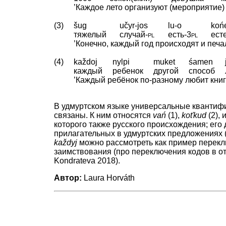
’Каждое лето организуют (мероприятие) 
(3)
šug
učyr-jos
lu-o
koń
тяжелый
случай
‑
pl
есть
‑
3pl
ест
’Конечно, каждый год происходят и печа
(4)
každoj
nylpi
muket
śamen
каждый
ребенок
другой
способ
’Каждый ребёнок по-разному любит книг
В удмуртском языке универсальные квантиф
связаны. К ним относятся
vań
(1),
koťkud
(2), 
которого также русского происхождения; его
прилагательных в удмуртских предложениях (
každyj
можно рассмотреть как пример переклю
заимствования (про переключения кодов в о
Kondrateva 2018).
Автор:
Laura Horváth