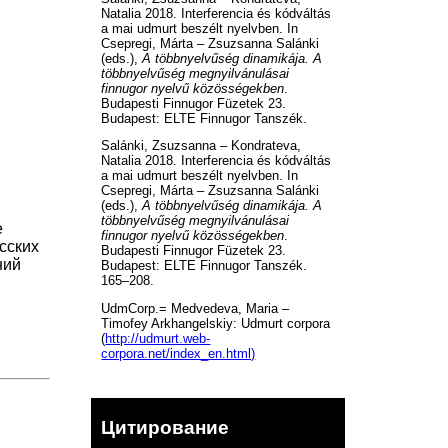
Natalia 2018. Interferencia és kódváltás
a mai udmurt beszélt nyelvben. In
Csepregi, Márta – Zsuzsanna Salánki
(eds.),
A többnyelvűség dinamikája. A
többnyelvűség megnyilvánulásai
finnugor nyelvű közösségekben
.
Budapesti Finnugor Füzetek 23.
Budapest: ELTE Finnugor Tanszék.
Salánki, Zsuzsanna – Kondrateva,
Natalia 2018. Interferencia és kódváltás
a mai udmurt beszélt nyelvben. In
Csepregi, Márta – Zsuzsanna Salánki
(eds.),
A többnyelvűség dinamikája. A
többnyelvűség megnyilvánulásai
е
finnugor nyelvű közösségekben
.
сских
Budapesti Finnugor Füzetek 23.
ний
Budapest: ELTE Finnugor Tanszék.
165–208.
UdmCorp.= Medvedeva, Maria –
Timofey Arkhangelskiy: Udmurt corpora
(
http://udmurt.web-
corpora.net/index_en.html)
Цитирование