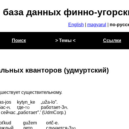
 база данных финно-угорск
English
|
magyarul
|
по-русс
Поиск
> Темы <
Ссылки
льных кванторов (удмуртский)
шествует существительному.
as-jos
kytyn_ke
„uža-lo”.
бас
‑
pl
где
‑
то
работает
‑
3pl
сейчас „работает”.’ (UdmCorp.)
oťkud
gužem
ortč-e.
аждый
лето
случается
‑
3sg