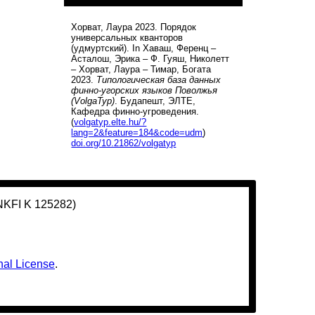
Хорват, Лаура 2023. Порядок
универсальных кванторов
(удмуртский). In Хаваш, Ференц –
Асталош, Эрика – Ф. Гуяш, Николетт
– Хорват, Лаура – Тимар, Богата
2023.
Типологическая база данных
финно-угорских языков Поволжья
(VolgaTyp)
. Будапешт, ЭЛТЕ,
Кафедра финно-угроведения.
(
volgatyp.elte.hu/?
lang=2&feature=184&code=udm
)
doi.org/10.21862/volgatyp
(NKFI K 125282)
nal License
.