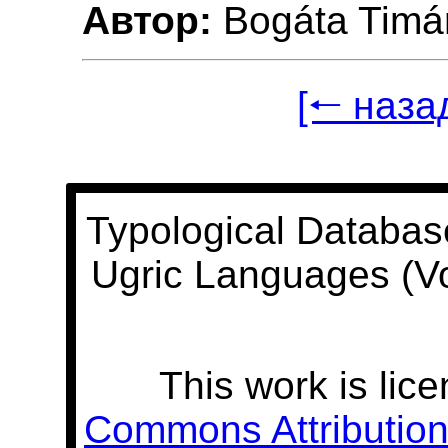
Автор:
Bogáta Timá
[🠐 наза
Typological Databas
Ugric Languages (V
This work is lic
Commons Attribution 