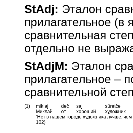
StAdj:
Эталон срав
прилагательное (в 
сравнительная сте
отдельно не выража
StAdjM:
Эталон сра
прилагательное – п
сравнительной степ
(1)
miklaj
deč
saj
süretče
Миклай
от
хороший
художник
’Нет в нашем городе художника лучше, чем Ми
102)