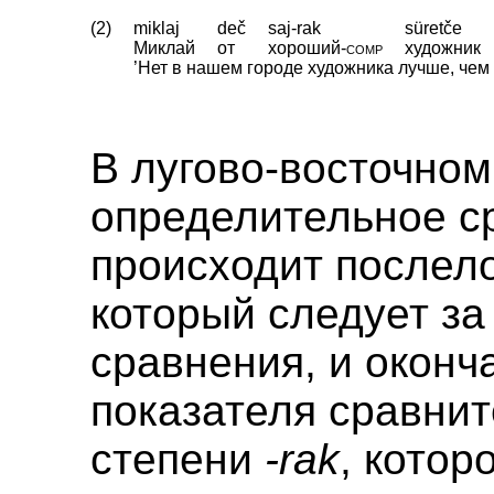
(2)
miklaj
deč
saj-rak
süretče
Миклай
от
хороший
‑
comp
художник
’Нет в нашем городе художника лучше, чем М
В лугово-восточно
определительное с
происходит послел
который следует за
сравнения, и оконч
показателя сравни
степени
-rak
, котор