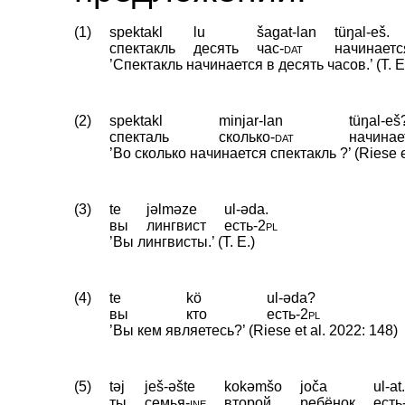
(1)
spektakl
lu
šagat-lan
tüŋal-eš.
спектакль
десять
час
‑
dat
начинаетс
’Спектакль начинается в десять часов.’ (T. E
(2)
spektakl
minjar-lan
tüŋal-eš
спекталь
сколько
‑
dat
начинае
’Во сколько начинается спектакль ?’ (Riese e
(3)
te
jəlməze
ul-əda.
вы
лингвист
есть
‑
2pl
’Вы лингвисты.’ (T. E.)
(4)
te
kö
ul-əda?
вы
кто
есть
‑
2pl
’Вы кем являетесь?’ (Riese et al. 2022: 148)
(5)
təj
ješ-əšte
kokəmšo
joča
ul-at
ты
семья
‑
ine
второй
ребёнок
есть