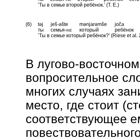
’Ты в семье второй ребёнок.’ (T. E.)
(6)
təj
ješ-əšte
mənjarəmše
joča
ты
семья
‑
ine
который
ребёнок
’Ты в семье который ребёнок?’ (Riese et al. 
В лугово-восточно
вопросительное сл
многих случаях зан
место, где стоит (с
соответствующее е
повествовательног