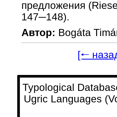
предложения (Riese 
147─148).
Автор:
Bogáta Timá
[🠐 наза
Typological Databas
Ugric Languages (V