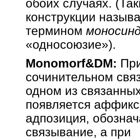
обоих случаях. (Та
конструкции назыв
термином
моносин
«односоюзие»).
Monomorf&DM:
Пр
сочинительном свя
одном из связанны
появляется аффикс
адпозиция, обозна
связывание, а при