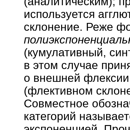
(аналитическим); п
используется агглю
склонение. Реже ф
полиэкспоненциал
(кумулативный, син
в этом случае прин
о внешней флексии
(флективном склоне
Совместное обозна
категорий называет
экспоненцией. Про