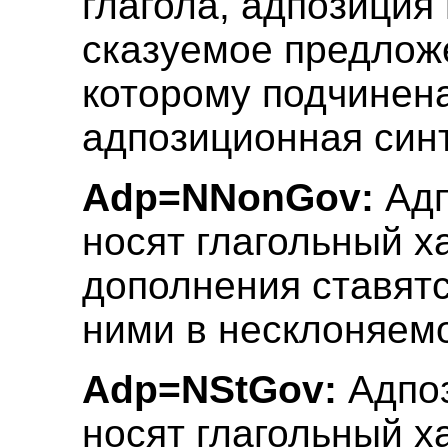
глагола, адпозиция
сказуемое предложе
которому подчинен
адпозиционная синт
Adp=NNonGov:
Адп
носят глагольный х
дополнения ставятс
ними в несклоняем
Adp=NStGov:
Адпоз
носят глагольный х