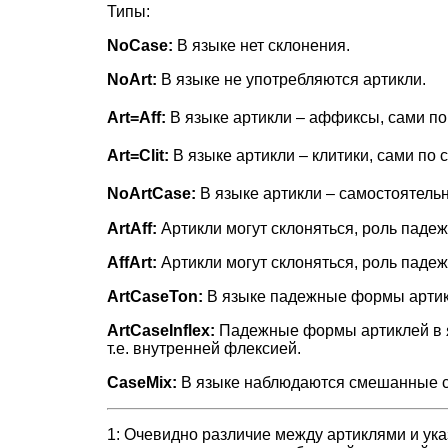
Типы:
NoCase:
В языке нет склонения.
NoArt:
В языке не употребляются артикли.
Art=Aff:
В языке артикли – аффиксы, сами по
Art=Clit:
В языке артикли – клитики, сами по 
NoArtCase:
В языке артикли – самостоятельны
ArtAff:
Артикли могут склоняться, роль пад
AffArt:
Артикли могут склоняться, роль пад
ArtCaseTon:
В языке падежные формы артик
ArtCaseInflex:
Падежные формы артиклей в 
т.е. внутренней флексией.
CaseMix:
В языке наблюдаются смешанные сп
1: Очевидно различие между артиклями и ук