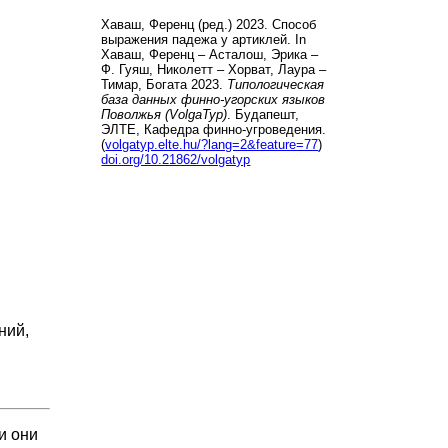
Хаваш, Ференц (ред.) 2023. Способ
выражения падежа у артиклей. In
Хаваш, Ференц – Асталош, Эрика –
Ф. Гуяш, Николетт – Хорват, Лаура –
Тимар, Богата 2023.
Типологическая
база данных финно-угорских языков
Поволжья (VolgaTyp)
. Будапешт,
ЭЛТЕ, Кафедра финно-угроведения.
(
volgatyp.elte.hu/?lang=2&feature=77
)
doi.org/10.21862/volgatyp
ний,
и они