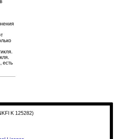
 в
лнения
от
олько
икля.
кля.
, есть
(NKFI K 125282)