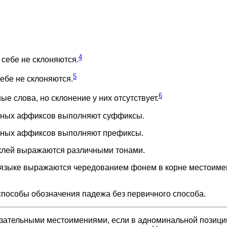
4
 себе не склоняются.
5
себе не склоняются.
6
е слова, но склонение у них отсутствует.
ежных аффиксов выполняют суффиксы.
ежных аффиксов выполняют префиксы.
лей выражаются различными тонами.
языке выражаются чередованием фонем в корне местоиме
особы обозначения падежа без первичного способа.
азательными местоимениями, если в адноминальной позици