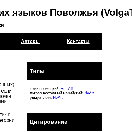
их языков Поволжья (Volga
ки
Авторы
Контакты
Типы
менных)
коми-пермяцкий:
Art=Aff
 если
лугово-восточный марийский:
NoArt
точки
удмуртский:
NoArt
нии
тик к
егории
Цитирование