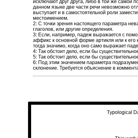
исключают друг друга, либо в той же самой п
данном языке две части речи невозможно отли
выступает и в самостоятельной роли замести
местоимением.
2: С точки зрения настоящего параметра н
глаголов, или другие определения.
3: Если, например, падеж выражается с помо
аффикс к основной форме артикля или к его 
тогда значимо, когда оно само выражает па
4: Так обстоит дело, если бы существительн
5: Так обстоит дело, если бы существительн
6: Под этим значением параметра подразумев
склонение. Требуется объяснение в коммент
Typological D