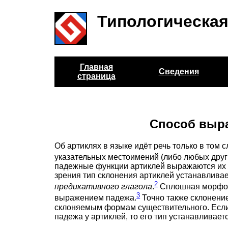
Типологическая
Главная
Сведения
страница
Способ выра
Об артиклях в языке идёт речь только в том
указательных местоимений (либо любых друг
падежные функции артиклей выражаются и
зрения тип склонения артиклей устанавлива
2
предикативного глагола
.
Сплошная морфоно
3
выражением падежа.
Точно также склонение
склоняемым формам существительного. Если
падежа у артиклей, то его тип устанавливает