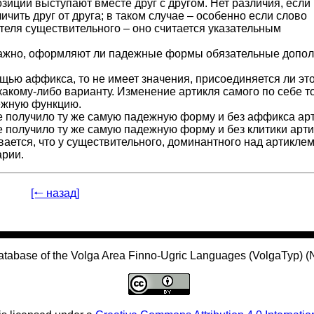
озиции выступают вместе друг с другом. Нет различия, если
чить друг от друга; в таком случае – особенно если слово
теля существительного – оно считается указательным
еважно, оформляют ли падежные формы обязательные допо
щью аффикса, то не имеет значения, присоединяется ли эт
какому-либо варианту. Изменение артикля самого по себе т
дежную функцию.
ое получило ту же самую падежную форму и без аффикса арт
ое получило ту же самую падежную форму и без клитики арти
ается, что у существительного, доминантного над артиклем
арии.
[🠐 назад]
atabase of the Volga Area Finno-Ugric Languages (VolgaTyp) 