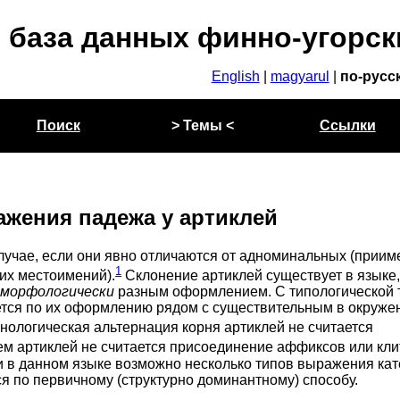
 база данных финно-угорск
English
|
magyarul
|
по-русс
Поиск
> Темы <
Ссылки
жения падежа у артиклей
 случае, если они явно отличаются от адноминальных (прии
1
их местоимений).
Склонение артиклей существует в языке,
х
морфологически
разным оформлением. С типологической 
ется по их оформлению рядом с существительным в окруже
логическая альтернация корня артиклей не считается
м артиклей не считается присоединение аффиксов или кли
 в данном языке возможно несколько типов выражения кат
ся по первичному (структурно доминантному) способу.