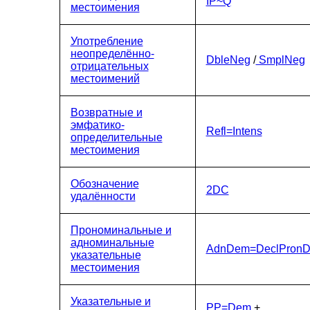
IP~Q
местоимения
Употребление
неопределённо-
DbleNeg
/
SmplNeg
отрицательных
местоимений
Возвратные и
эмфатико-
Refl=Intens
определительные
местоимения
Обозначение
2DC
удалённости
Прономинальные и
адноминальные
AdnDem=DeclPron
указательные
местоимения
Указательные и
PP=Dem
+