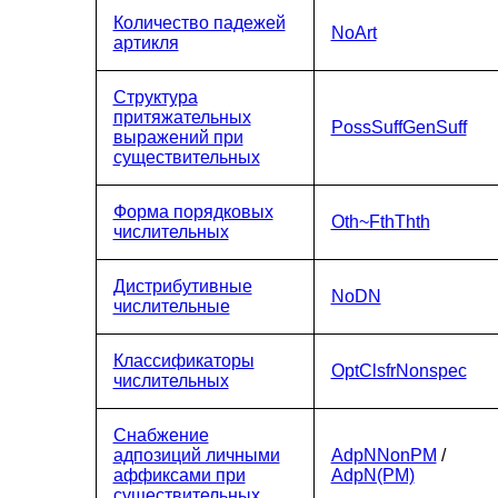
Количество падежей
NoArt
артикля
Структура
притяжательных
PossSuffGenSuff
выражений при
существительных
Форма порядковых
Oth~FthThth
числительных
Дистрибутивные
NoDN
числительные
Классификаторы
OptClsfrNonspec
числительных
Снабжение
адпозиций личными
AdpNNonPM
/
аффиксами при
AdpN(PM)
существительных