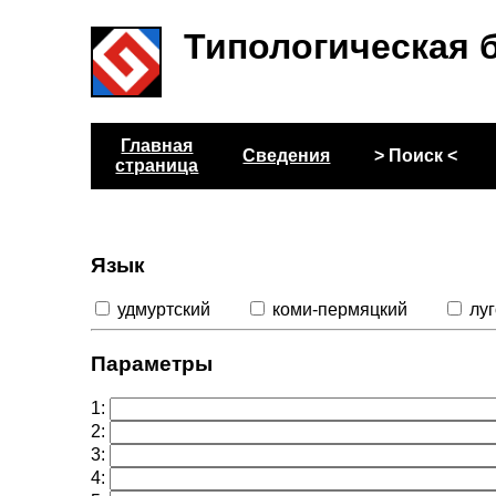
Типологическая 
Главная
Сведения
> Поиск <
страница
Язык
удмуртский
коми-пермяцкий
лу
Параметры
1:
2:
3:
4: