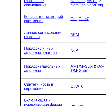
глагольное
NomConj=Vconj
&
совмещение
NomConjNotVConj
Количество категорий
ConjCat=7
спряжения
Личное согласование
APM
глаголов
Порядок личных
NoP
аффиксов глагола
Порядок глагольных
A)–T/M–Subj
&
(A)–
аффиксов
T/M~Subj
Синтетичность в
CpW=6
спряжении
Включающая и
исключающая форма