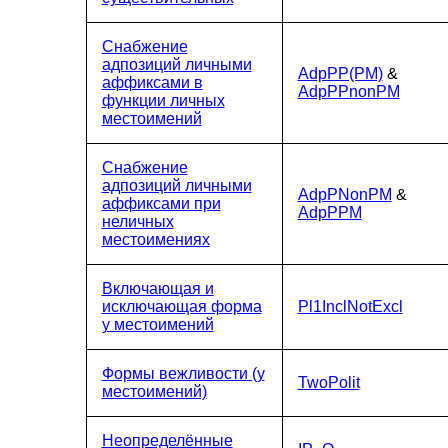
Снабжение
адпозиций личными
AdpPP(PM)
&
аффиксами в
AdpPPnonPM
функции личных
местоимений
Снабжение
адпозиций личными
AdpPNonPM
&
аффиксами при
AdpPPM
неличных
местоимениях
Включающая и
исключающая форма
Pl1InclNotExcl
у местоимений
Формы вежливости (у
TwoPolit
местоимений)
Неопределённые