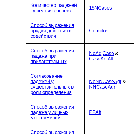
Количество падежей
15NCases
существительного
Способ выражения
орудия действия и
Com=Instr
содействия
Способ выражения
NoAdjCase
&
падежа при
CaseAdjAff
прилагательных
Согласование
падежей у
NoNNCaseAgr
&
существительных в
NNCaseAgr
роли определения
Способ выражения
падежа у личных
PPAff
местоимений
Способ выражения