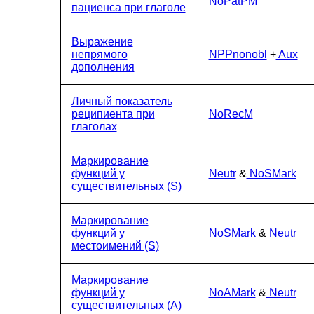
NoPatPM
пациенса при глаголе
Выражение
непрямого
NPPnonobl
+
Aux
дополнения
Личный показатель
реципиента при
NoRecM
глаголах
Маркирование
функций у
Neutr
&
NoSMark
существительных (S)
Маркирование
функций у
NoSMark
&
Neutr
местоимений (S)
Маркирование
функций у
NoAMark
&
Neutr
существительных (А)