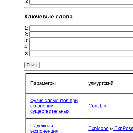
5:
Ключевые слова
1:
2:
3:
4:
5:
Параметры
удмуртский
Фузия элементов при
склонении
ConcLin
существительных
Падежная
ExpMono
&
ExpPos
экспоненция