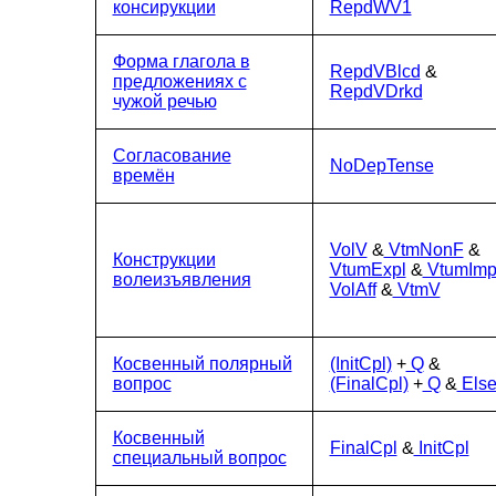
консирукции
RepdWV1
Форма глагола в
RepdVBlcd
&
предложениях с
RepdVDrkd
чужой речью
Согласование
NoDepTense
времён
VolV
&
VtmNonF
&
Конструкции
VtumExpl
&
VtumImp
волеизъявления
VolAff
&
VtmV
Косвенный полярный
(InitCpl)
+
Q
&
вопрос
(FinalCpl)
+
Q
&
Els
Косвенный
FinalCpl
&
InitCpl
специальный вопрос