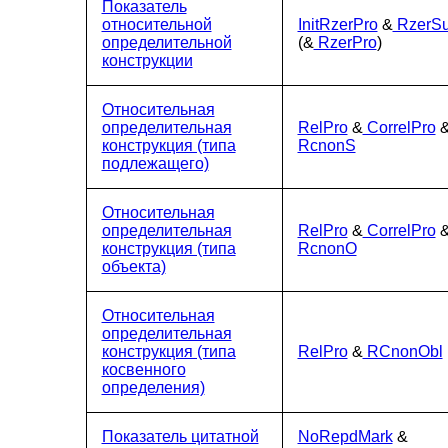
Показатель
относительной
InitRzerPro
&
RzerSu
определительной
(&
RzerPro
)
конструкции
Относительная
определительная
RelPro
&
CorrelPro
конструкция (типа
RcnonS
подлежащего)
Относительная
определительная
RelPro
&
CorrelPro
конструкция (типа
RcnonO
объекта)
Относительная
определительная
конструкция (типа
RelPro
&
RCnonObl
косвенного
определения)
Показатель цитатной
NoRepdMark
&