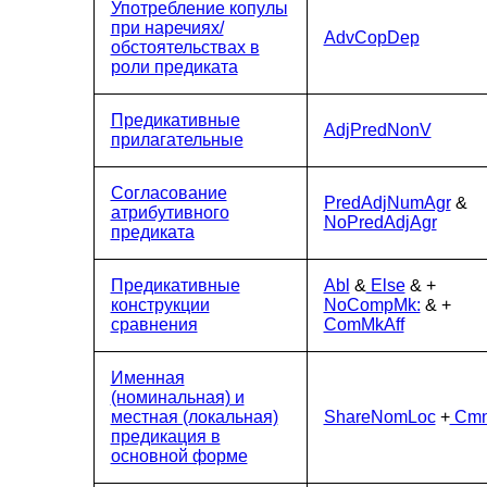
Употребление копулы
при наречиях/
AdvCopDep
обстоятельствах в
роли предиката
Предикативные
AdjPredNonV
прилагательные
Согласование
PredAdjNumAgr
&
атрибутивного
NoPredAdjAgr
предиката
Предикативные
Abl
&
Else
& +
конструкции
NoCompMk:
& +
сравнения
ComMkAff
Именная
(номинальная) и
местная (локальная)
ShareNomLoc
+
Cmn
предикация в
основной форме