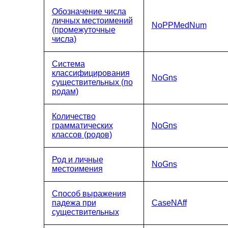
Обозначение числа
личных местоимений
NoPPMedNum
(промежуточные
числа)
Система
классифицирования
NoGns
существительных (по
родам)
Количество
грамматических
NoGns
классов (родов)
Род и личные
NoGns
местоимения
Способ выражения
падежа при
CaseNAff
существительных