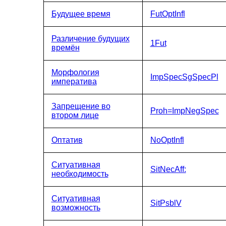
Будущее время
FutOptInfl
Различение будущих
1Fut
времён
Морфология
ImpSpecSgSpecPl
императива
Запрещение во
Proh=ImpNegSpec
втором лице
Оптатив
NoOptInfl
Ситуативная
SitNecAff:
необходимость
Ситуативная
SitPsblV
возможность