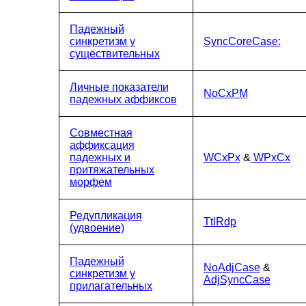
Падежный
синкретизм у
SyncCoreCase:
существительных
Личные показатели
NoCxPM
падежных аффиксов
Совместная
аффиксация
падежных и
WCxPx
&
WPxCx
притяжательных
морфем
Редупликация
TtlRdp
(удвоение)
Падежный
NoAdjCase
&
синкретизм у
AdjSyncCase
прилагательных