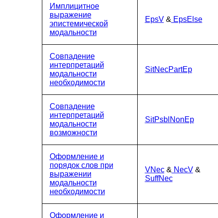
Имплицитное
выражение
EpsV
&
EpsElse
эпистемической
модальности
Совпадение
интерпретаций
SitNecPartEp
модальности
необходимости
Совпадение
интерпретаций
SitPsblNonEp
модальности
возможности
Оформление и
порядок слов при
VNec
&
NecV
&
выражении
SuffNec
модальности
необходимости
Оформление и