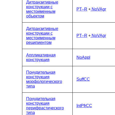
Дитранзитивные
конструкции с
PT–R
+
NoVAgr
местоименным
объектом
Дитранзитивные
конструкции с
PT–R
+
NoVAgr
местоименным
реципиентом
Аппликативная
NoAppl
конструкция
Понудительная
конструкция
SuffCC
морфологического
типа
Понудительная
конструкция
IntPfrCC
перифрастического
типа