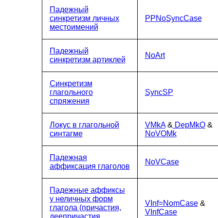
Падежный
синкретизм личных
PPNoSyncCase
местоимений
Падежный
NoArt
синкретизм артиклей
Синкретизм
глагольного
SyncSP
спряжения
Локус в глагольной
VMkA
&
DepMkO
&
синтагме
NoVOMk
Падежная
NoVCase
аффиксация глаголов
Падежные аффиксы
у неличных форм
VInf=NomCase
&
глагола (причастия,
VInfCase
деепричастия,