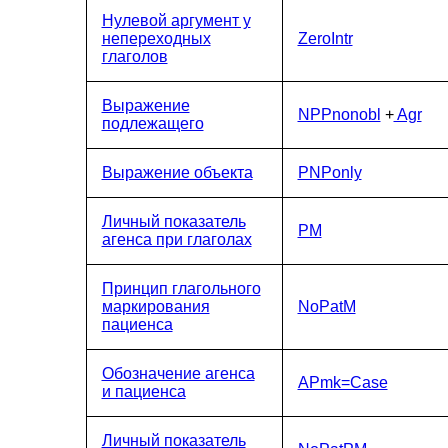
Нулевой аргумент у
непереходных
ZeroIntr
глаголов
Выражение
NPPnonobl
+
Agr
подлежащего
Выражение объекта
PNPonly
Личный показатель
PM
агенса при глаголах
Принцип глагольного
маркирования
NoPatM
пациенса
Обозначение агенса
APmk=Case
и пациенса
Личный показатель