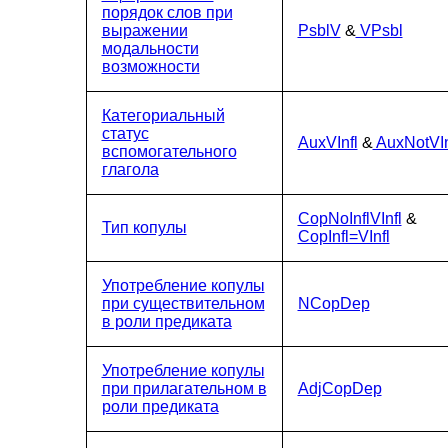
порядок слов при
выражении
PsblV
&
VPsbl
модальности
возможности
Категориальный
статус
AuxVInfl
&
AuxNotVIn
вспомогательного
глагола
CopNoInflVInfl
&
Тип копулы
CopInfl=VInfl
Употребление копулы
при существительном
NCopDep
в роли предиката
Употребление копулы
при прилагательном в
AdjCopDep
роли предиката