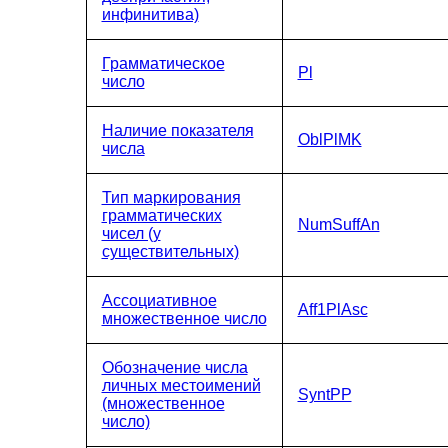
инфинитива)
Грамматическое
Pl
число
Наличие показателя
OblPlMK
числа
Тип маркирования
грамматических
NumSuffAn
чисел (у
существительных)
Ассоциативное
Aff1PlAsc
множественное число
Обозначение числа
личных местоимений
SyntPP
(множественное
число)