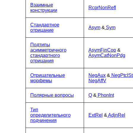
Взаимные
RcprNonRefl
конструкции
Стандартное
Asym
&
Sym
отрицание
Подтипы
асимметричного
AsymFinCop
&
стандартного
AsymCatNonPdg
отрицания
Отрицательные
NegAux
&
NegPtclSt
морфемы
NegAffV
Полярные вопросы
Q
&
PhonInt
Тип
определительного
ExtRel
&
AdjnRel
подчинения