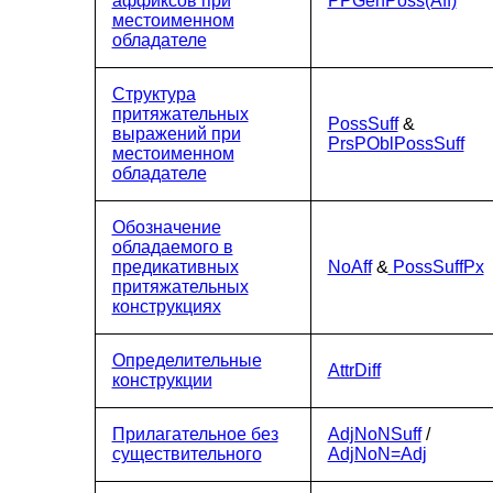
аффиксов при
PPGenPoss(Aff)
местоименном
обладателе
Структура
притяжательных
PossSuff
&
выражений при
PrsPOblPossSuff
местоименном
обладателе
Обозначение
обладаемого в
предикативных
NoAff
&
PossSuffPx
притяжательных
конструкциях
Определительные
AttrDiff
конструкции
Прилагательное без
AdjNoNSuff
/
существительного
AdjNoN=Adj