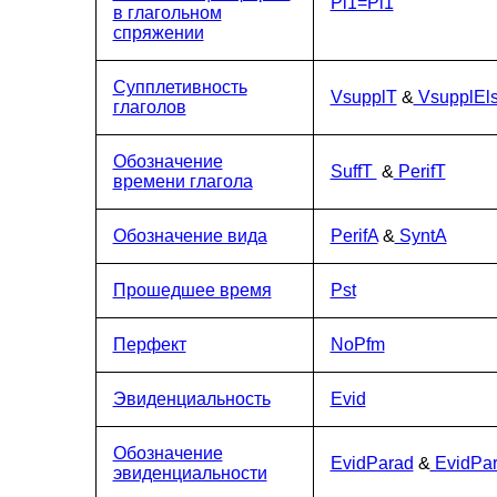
Pl1=Pl1
в глагольном
спряжении
Супплетивность
VsupplT
&
VsupplEl
глаголов
Обозначение
SuffT
&
PerifT
времени глагола
Обозначение вида
PerifA
&
SyntA
Прошедшее время
Pst
Перфект
NoPfm
Эвиденциальность
Evid
Обозначение
EvidParad
&
EvidPar
эвиденциальности