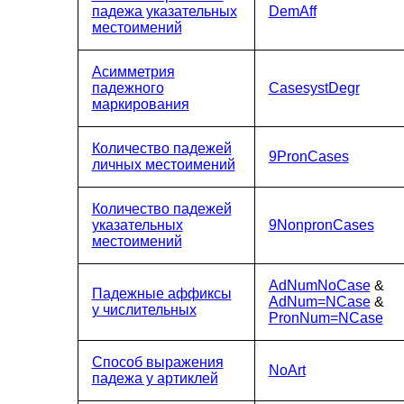
падежа указательных
DemAff
местоимений
Асимметрия
падежного
CasesystDegr
маркирования
Количество падежей
9PronCases
личных местоимений
Количество падежей
указательных
9NonpronCases
местоимений
AdNumNoCase
&
Падежные аффиксы
AdNum=NCase
&
у числительных
PronNum=NCase
Способ выражения
NoArt
падежа у артиклей