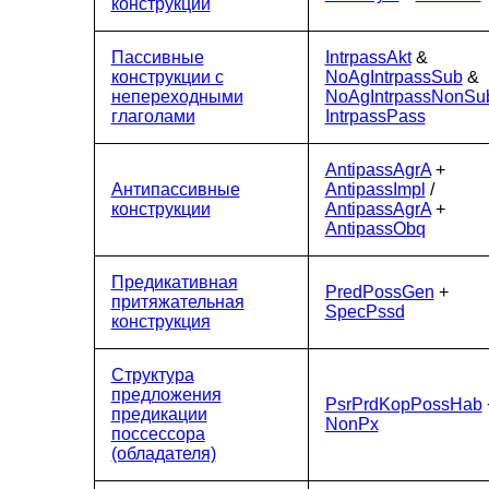
конструкции
Пассивные
IntrpassAkt
&
конструкции с
NoAgIntrpassSub
&
непереходными
NoAgIntrpassNonSu
глаголами
IntrpassPass
AntipassAgrA
+
Антипассивные
AntipassImpl
/
конструкции
AntipassAgrA
+
AntipassObq
Предикативная
PredPossGen
+
притяжательная
SpecPssd
конструкция
Структура
предложения
PsrPrdKopPossHab
предикации
NonPx
поссессора
(обладателя)