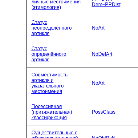
личные местоимения
Dem~PPDist
(этимология)
Статус
неопределённого
NoArt
артикля
Статус
определённого
NoDefArt
артикля
Совместимость
артикля и
NoArt
указательного
местоимения
Посессивная
(притяжательная)
PossClass
классификация
Существительные с