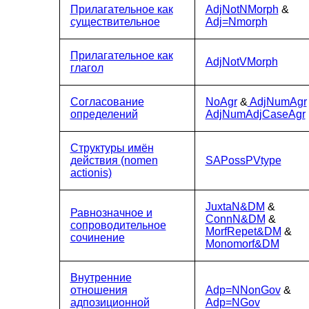
Прилагательное как
AdjNotNMorph
&
существительное
Adj=Nmorph
Прилагательное как
AdjNotVMorph
глагол
Согласование
NoAgr
&
AdjNumAgr
определений
AdjNumAdjCaseAgr
Структуры имён
действия (nomen
SAPossPVtype
actionis)
JuxtaN&DM
&
Равнозначное и
ConnN&DM
&
сопроводительное
MorfRepet&DM
&
сочинение
Monomorf&DM
Внутренние
отношения
Adp=NNonGov
&
адпозиционной
Adp=NGov