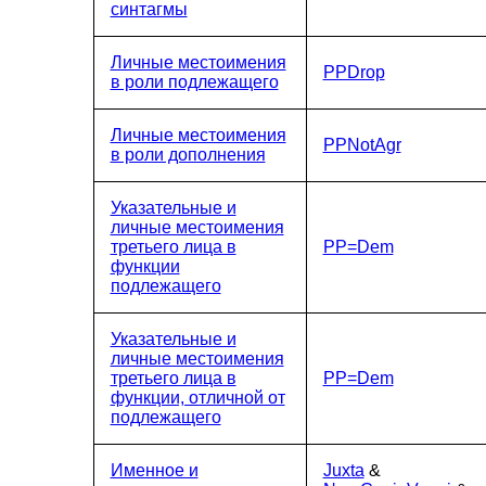
синтагмы
Личные местоимения
PPDrop
в роли подлежащего
Личные местоимения
PPNotAgr
в роли дополнения
Указательные и
личные местоимения
третьего лица в
PP=Dem
функции
подлежащего
Указательные и
личные местоимения
третьего лица в
PP=Dem
функции, отличной от
подлежащего
Именное и
Juxta
&