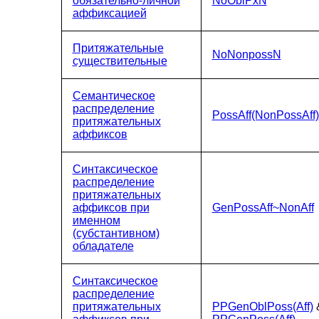
обязательно-личной
NoOblPxN
аффиксацией
Притяжательные
NoNonpossN
существительные
Семантическое
распределение
PossAff(NonPossAff)
притяжательных
аффиксов
Синтаксическое
распределение
притяжательных
аффиксов при
GenPossAff~NonAff
именном
(субстантивном)
обладателе
Синтаксическое
распределение
притяжательных
PPGenOblPoss(Aff)