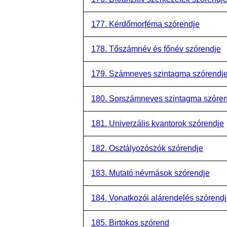
177. Kérdőmorféma szórendje
178. Tőszámnév és főnév szórendje
179. Számneves szintagma szórendj
180. Sorszámneves szintagma szóre
181. Univerzális kvantorok szórendje
182. Osztályozószók szórendje
183. Mutató névmások szórendje
184. Vonatkozói alárendelés szórend
185. Birtokos szórend