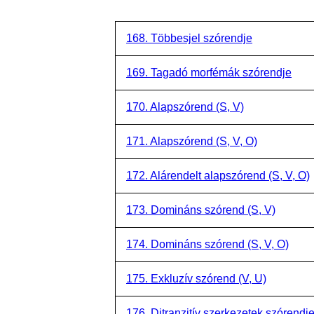
168. Többesjel szórendje
169. Tagadó morfémák szórendje
170. Alapszórend (S, V)
171. Alapszórend (S, V, O)
172. Alárendelt alapszórend (S, V, O)
173. Domináns szórend (S, V)
174. Domináns szórend (S, V, O)
175. Exkluzív szórend (V, U)
176. Ditranzitív szerkezetek szórendj