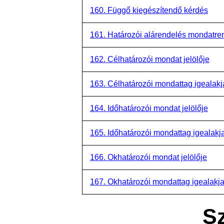
160. Függő kiegészítendő kérdés
161. Határozói alárendelés mondatre
162. Célhatározói mondat jelölője
163. Célhatározói mondattag igealakj
164. Időhatározói mondat jelölője
165. Időhatározói mondattag igealakj
166. Okhatározói mondat jelölője
167. Okhatározói mondattag igealakj
S