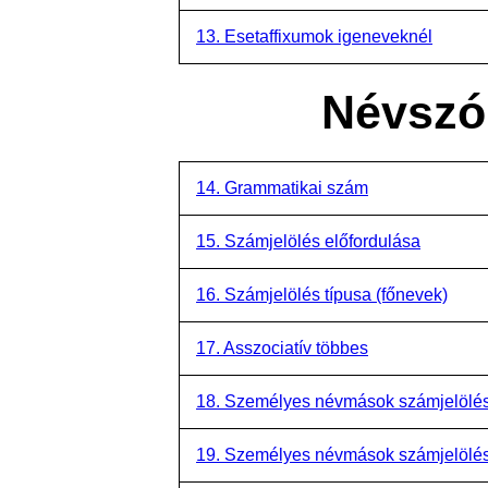
13. Esetaffixumok igeneveknél
Névszói
14. Grammatikai szám
15. Számjelölés előfordulása
16. Számjelölés típusa (főnevek)
17. Asszociatív többes
18. Személyes névmások számjelölés
19. Személyes névmások számjelölés