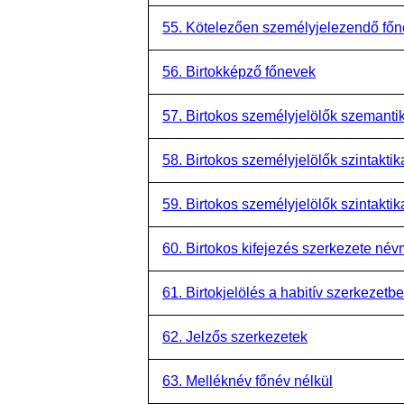
55. Kötelezően személyjelezendő fő
56. Birtokképző főnevek
57. Birtokos személyjelölők szemant
58. Birtokos személyjelölők szintaktik
59. Birtokos személyjelölők szintakti
60. Birtokos kifejezés szerkezete név
61. Birtokjelölés a habitív szerkezetb
62. Jelzős szerkezetek
63. Melléknév főnév nélkül