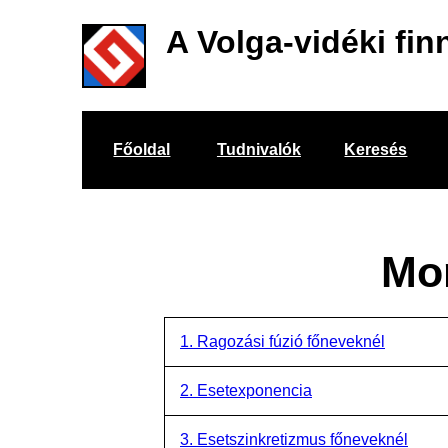
A Volga-vidéki fin
Főoldal
Tudnivalók
Keresés
Mor
1. Ragozási fúzió főneveknél
2. Esetexponencia
3. Esetszinkretizmus főneveknél