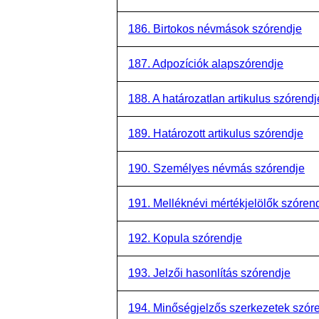
186. Birtokos névmások szórendje
187. Adpozíciók alapszórendje
188. A határozatlan artikulus szórendj
189. Határozott artikulus szórendje
190. Személyes névmás szórendje
191. Melléknévi mértékjelölők szóren
192. Kopula szórendje
193. Jelzői hasonlítás szórendje
194. Minőségjelzős szerkezetek szór