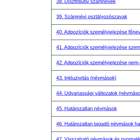
38. Disztributív számnevek
39. Számnévi osztályozószavak
40. Adpozíciók személyjelezése főnev
41. Adpozíciók személyjelezése sze
42. Adpozíciók személyjelezése nem
43. Inkluzivitás (névmások)
44. Udvariassági változatok (névmás
45. Határozatlan névmások
46. Határozatlan tagadó névmások ha
47. Visszaható névmások és nyomaté