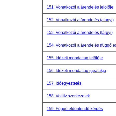
151. Vonatkozói alárendelés jelölője
152. Vonatkozói alárendelés (alanyi)
153. Vonatkozói alárendelés (tárgyi)
154. Vonatkozói alárendelés (függő es
155. Idézeti mondattag jelölője
156. Idézeti mondattag igealakja
157. Időegyeztetés
158. Volitív szerkezetek
159. Függő eldöntendő kérdés