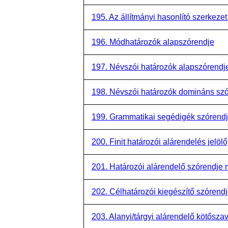
195. Az állítmányi hasonlító szerkezet
196. Módhatározók alapszórendje
197. Névszói határozók alapszórendj
198. Névszói határozók domináns sz
199. Grammatikai segédigék szórend
200. Finit határozói alárendelés jelöl
201. Határozói alárendelő szórendje 
202. Célhatározói kiegészítő szórend
203. Alanyi/tárgyi alárendelő kötősza