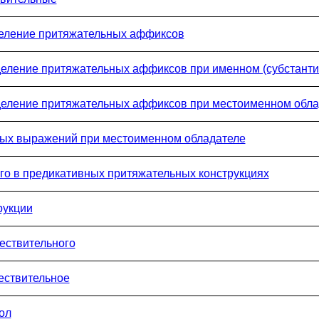
деление притяжательных аффиксов
деление притяжательных аффиксов при именном (субстанти
деление притяжательных аффиксов при местоименном обла
ных выражений при местоименном обладателе
го в предикативных притяжательных конструкциях
рукции
ествительного
ествительное
ол