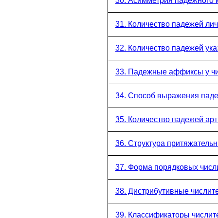
30. Асимметрия падежного
31. Количество падежей ли
32. Количество падежей ук
33. Падежные аффиксы у ч
34. Способ выражения паде
35. Количество падежей арт
36. Структура притяжатель
37. Форма порядковых числ
38. Дистрибутивные числит
39. Классификаторы числит