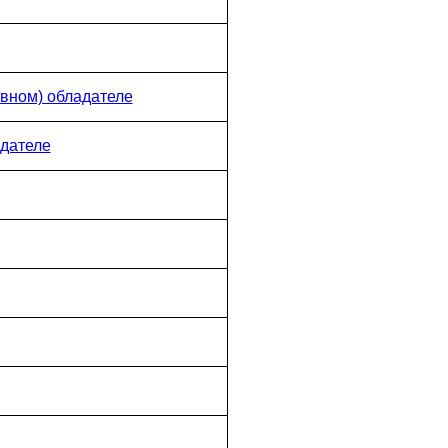
вном) обладателе
дателе