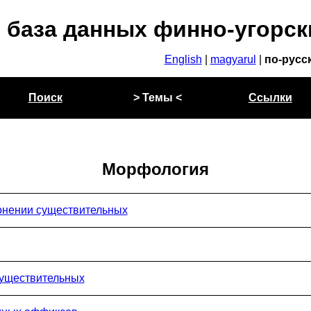
 база данных финно-угорск
English
|
magyarul
|
по-русс
Поиск
> Темы <
Ссылки
Морфология
лонении существительных
существительных