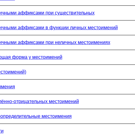
личными аффиксами при существительных
личными аффиксами в функции личных местоимений
личными аффиксами при неличных местоимениях
ющая форма у местоимений
естоимений)
имения
лённо-отрицательных местоимений
о-определительные местоимения
ти