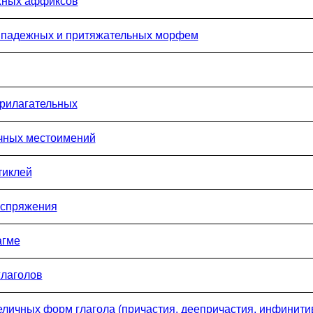
ежных аффиксов
 падежных и притяжательных морфем
прилагательных
ичных местоимений
тиклей
о спряжения
агме
глаголов
личных форм глагола (причастия, деепричастия, инфинити