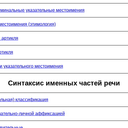
оминальные указательные местоимения
местоимения (этимология)
 артикля
ртикля
 и указательного местоимения
Синтаксис именных частей речи
ельная) классификация
зательно-личной аффиксацией
твительные