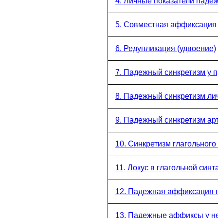
4. Личные показатели пад
5. Совместная аффиксация
6. Редупликация (удвоение)
7. Падежный синкретизм у 
8. Падежный синкретизм л
9. Падежный синкретизм ар
10. Синкретизм глагольног
11. Локус в глагольной синт
12. Падежная аффиксация 
13. Падежные аффиксы у не