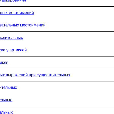
 маркирования
чных местоимений
азательных местоимений
ислительных
жа у артиклей
икля
ных выражений при существительных
ительных
ельные
ельных