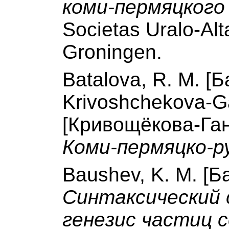
коми-пермяцкого
Societas Uralo-Alt
Groningen.
Batalova, R. M. [Б
Krivoshchekova-G
[Кривощёкова-Гант
Коми-пермяцко-р
Baushev, K. M. [Б
Синтаксический 
генезис частиц 