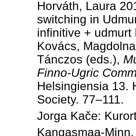
Horváth, Laura 20
switching in Udmur
infinitive + udmurt kar
Kovács, Magdolna 
Tánczos (eds.),
Mu
Finno-Ugric Comm
Helsingiensia 13. 
Society. 77–111.
Jorga Kače: Kurort
Kangasmaa-Minn,