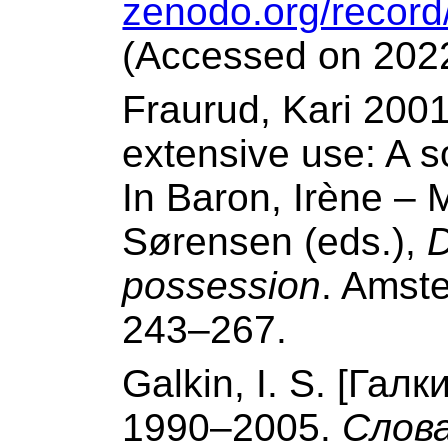
zenodo.org/recor
(Accessed on 2022
Fraurud, Kari 2001
extensive use: A so
In Baron, Irène – 
Sørensen (eds.),
D
possession
. Amst
243–267.
Galkin, I. S. [Галки
1990–2005.
Слова