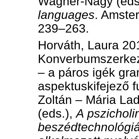
Wagner-Nagy (eds
languages
. Amste
239–263.
Horváth, Laura 20
Konverbumszerkez
– a páros igék gra
aspektuskifejező fu
Zoltán – Mária La
(eds.),
A pszicholi
beszédtechnológiá