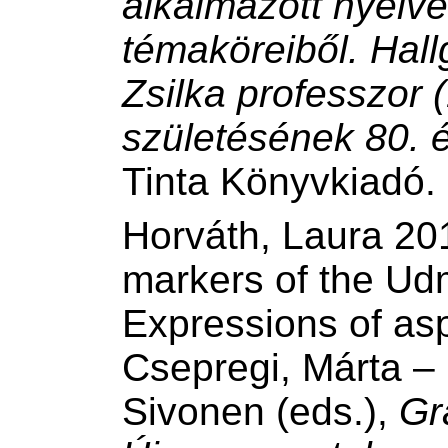
alkalmazott nyelv
témaköreiből. Hall
Zsilka professzor
születésének 80. é
Tinta Könyvkiadó.
Horváth, Laura 20
markers of the Ud
Expressions of aspe
Csepregi, Márta – 
Sivonen (eds.),
Gr