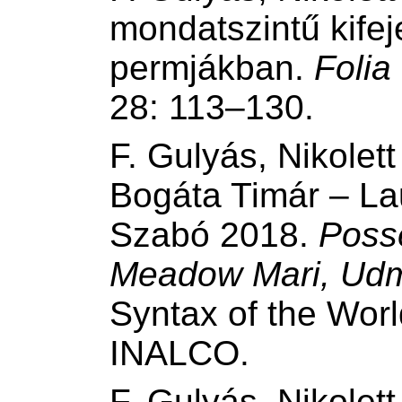
mondatszintű kife
permjákban.
Folia
28: 113–130.
F. Gulyás, Nikolett
Bogáta Timár – La
Szabó 2018.
Poss
Meadow Mari, Udm
Syntax of the Worl
INALCO.
F. Gulyás, Nikolet