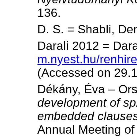
136.
D. S. = Shabli, De
Darali 2012 = Daral
m.nyest.hu/renhir
(Accessed on 29.1
Dékány, Éva – Or
development of sp
embedded clause
Annual Meeting of 