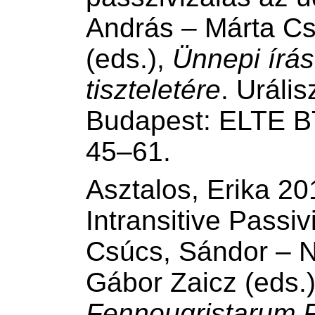
András – Márta Cs
(eds.),
Ünnepi írá
tiszteletére
. Uráli
Budapest: ELTE B
45–61.
Asztalos, Erika 20
Intransitive Passiv
Csúcs, Sándor – Nó
Gábor Zaicz (eds.
Fennougristarum P