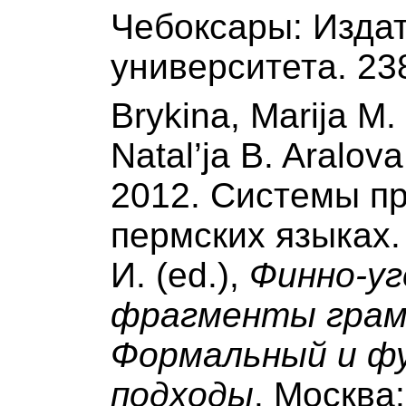
Чебоксары: Изда
университета. 23
Brykina, Marija M
Natal’ja B. Aralo
2012. Системы пр
пермских языках.
И. (ed.),
Финно-уг
фрагменты грам
Формальный и ф
подходы
. Москва