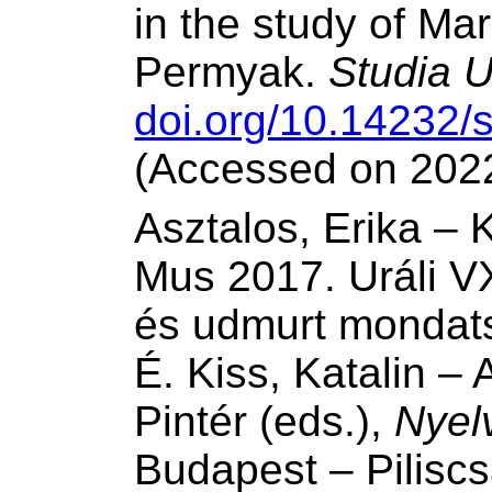
in the study of Ma
Permyak.
Studia U
doi.org/10.14232/
(Accessed on 2022
Asztalos, Erika – 
Mus 2017. Uráli V
és udmurt mondatsz
É. Kiss, Katalin – 
Pintér (eds.),
Nyel
Budapest – Pilisc