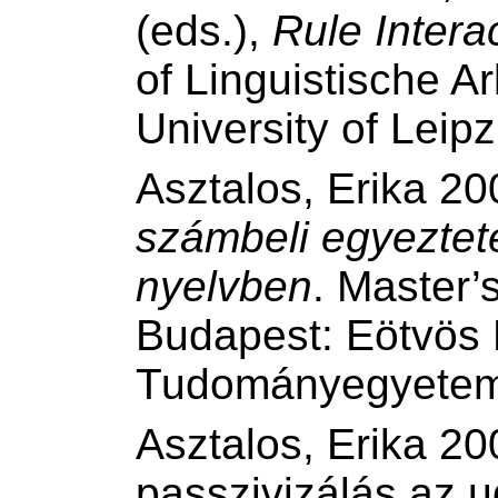
(eds.),
Rule Intera
of Linguistische Ar
University of Leip
Asztalos, Erika 2
számbeli egyezteté
nyelvben
. Master’
Budapest: Eötvös
Tudományegyetem
Asztalos, Erika 200
passzivizálás az u