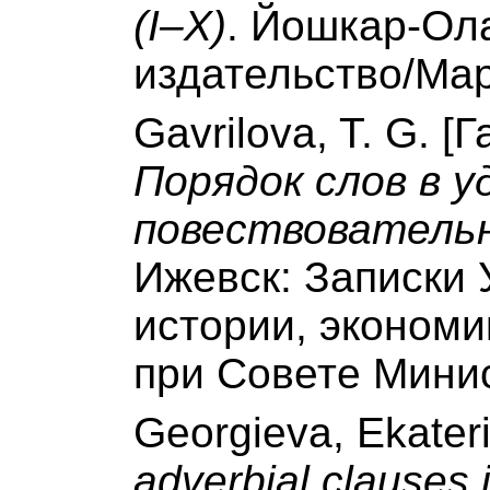
(I–X)
. Йошкар-Ол
издательство/Ма
Gavrilova, T. G. [Г
Порядок слов в 
повествователь
Ижевск: Записки
истории, экономи
при Совете Мини
Georgieva, Ekater
adverbial clauses 