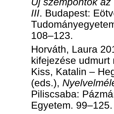
Új szempontok az 
III
. Budapest: Eöt
Tudományegyetem,
108–123.
Horváth, Laura 201
kifejezése udmurt 
Kiss, Katalin – Heg
(eds.),
Nyelvelméle
Piliscsaba: Pázmá
Egyetem. 99–125.