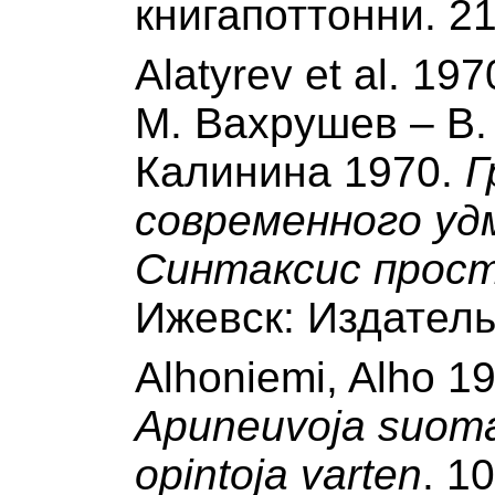
книгапоттонни. 2
Alatyrev et al. 19
М. Вахрушев – В. 
Калинина 1970.
Г
современного уд
Синтаксис прост
Ижевск: Издатель
Alhoniemi, Alho 1
Apuneuvoja suomala
opintoja varten
. 1