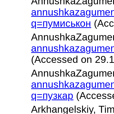
AnnushkaZagumen
annushkazagumen
q=пумиськон
(Acc
AnnushkaZagumen
annushkazagumen
(Accessed on 29.
AnnushkaZagumen
annushkazagumen
q=пузкар
(Accesse
Arkhangelskiy, Ti