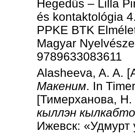
Hegedűs – Lilla Pi
és kontaktológia 4
PPKE BTK Elméleti
Magyar Nyelvészet
9789633083611
Alasheeva, A. A. 
Макеним
. In Time
[Тимерханова, Н. 
кыллэн кылкабто
Ижевск: «Удмурт