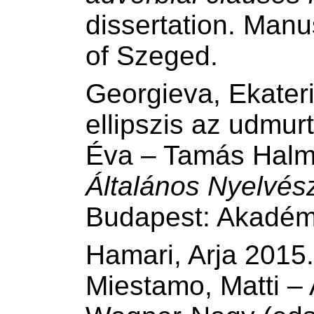
dissertation. Manu
of Szeged.
Georgieva, Ekater
ellipszis az udmur
Éva – Tamás Halm 
Általános Nyelvés
Budapest: Akadémi
Hamari, Arja 2015.
Miestamo, Matti 