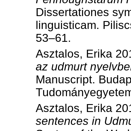
Dissertationes sy
linguisticam. Pili
53–61.
Asztalos, Erika 2
az udmurt nyelvb
Manuscript. Budap
Tudományegyetem
Asztalos, Erika 2
sentences in Udmu