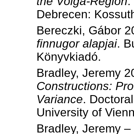
the Volga-Region
.
Debrecen: Kossut
Bereczki, Gábor 
finnugor alapjai
. B
Könyvkiadó.
Bradley, Jeremy 
Constructions: Pro
Variance
. Doctoral
University of Vien
Bradley, Jeremy – 