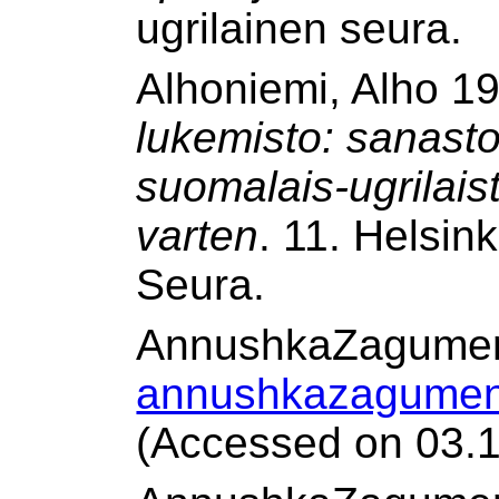
ugrilainen seura.
Alhoniemi, Alho 1
lukemisto: sanast
suomalais-ugrilaist
varten
. 11. Helsin
Seura.
AnnushkaZagumen
annushkazagumenn
(Accessed on 03.