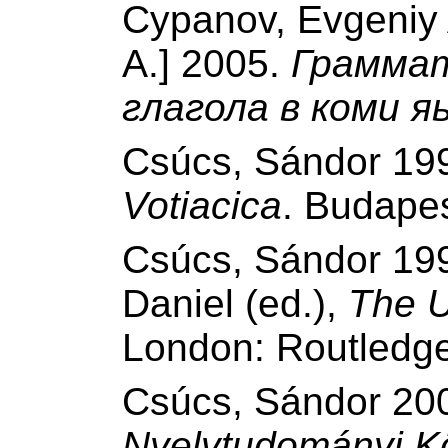
Cypanov, Evgeniy
А.] 2005.
Граммат
глагола в коми я
Csúcs, Sándor 19
Votiacica
. Budape
Csúcs, Sándor 199
Daniel (ed.),
The U
London: Routledg
Csúcs, Sándor 2003
Nyelvtudományi K