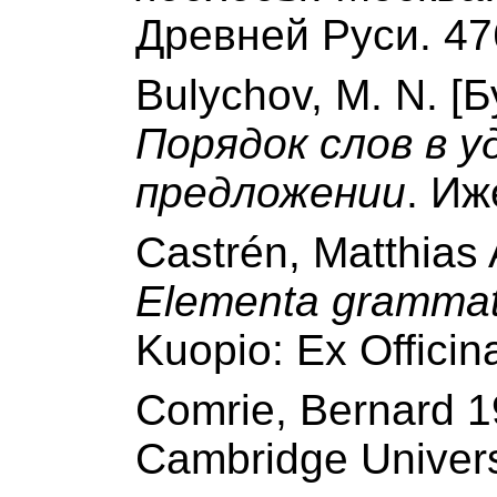
Древней Руси. 47
Bulychov, M. N. [
Порядок слов в 
предложении
. Иж
Castrén, Matthias
Elementa grammat
Kuopio: Ex Officin
Comrie, Bernard 
Cambridge Univers