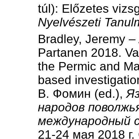
túl): Előzetes vizs
Nyelvészeti Tanu
Bradley, Jeremy – 
Partanen 2018. Var
the Permic and Mar
based investigatio
В. Фомин (ed.),
Я
народов поволжья
международный 
21-24 мая 2018 г.