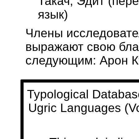
Такач, Эдит (пер
язык)
Члены исследовате
выражают свою бла
следующим: Арон К
Typological Databas
Ugric Languages (V